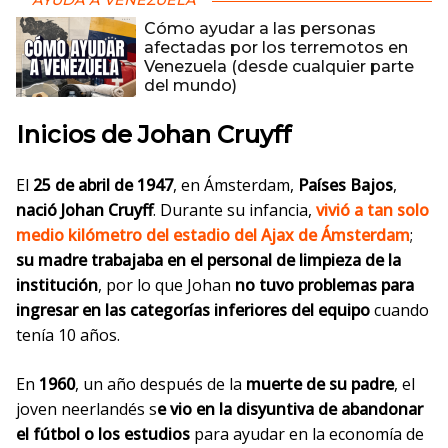
AYUDA A VENEZUELA
Cómo ayudar a las personas
afectadas por los terremotos en
Venezuela (desde cualquier parte
del mundo)
Inicios de Johan Cruyff
El
25 de abril de 1947
, en
Ámsterdam,
Países Bajos
,
nació
Johan Cruyff
. Durante su infancia,
vivió a tan solo
medio kilómetro del estadio del Ajax
de Ámsterdam
;
su madre trabajaba en el personal de limpieza de la
institución
, por lo que Johan
no tuvo problemas para
ingresar en las categorías inferiores del equipo
cuando
tenía 10 años.
En
1960
, un año después de la
muerte de su padre
,
el
joven neerlandés s
e
vio en la disyuntiva de abandonar
el fútbol o los estudios
para ayudar en la economía de