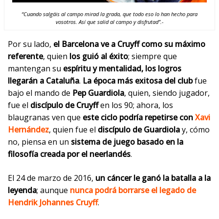
“Cuando salgáis al campo mirad la grada, que todo eso lo han hecho para
vosotros. Así que salid al campo y disfrutad”.-
Por su lado,
el Barcelona ve a Cruyff como su máximo
referente
, quien
los guió al éxito
; siempre que
mantengan su
espíritu y mentalidad, los logros
llegarán a Cataluña
.
La época más exitosa del club
fue
bajo el mando de
Pep Guardiola
, quien, siendo jugador,
fue el
discípulo de Cruyff
en los 90; ahora,
los
blaugranas
ven que
este ciclo podría repetirse con
Xavi
Hernández
, quien fue el
discípulo de Guardiola
y, cómo
no, piensa en un
sistema de juego basado en la
filosofía
creada por el neerlandés
.
El 24 de marzo de 2016,
un cáncer le ganó la batalla a la
leyenda
; aunque
nunca podrá borrarse el legado de
Hendrik Johannes Cruyff
.