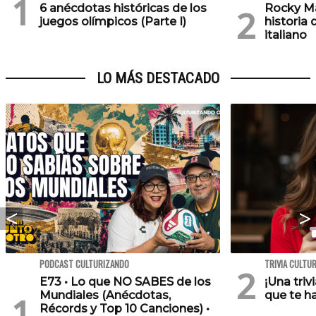
6 anécdotas históricas de los
Rocky Ma
juegos olímpicos (Parte I)
historia 
italiano
LO MÁS DESTACADO
PODCAST CULTURIZANDO
TRIVIA CULTU
E73 • Lo que NO SABES de los
¡Una triv
Mundiales (Anécdotas,
que te h
Récords y Top 10 Canciones) •