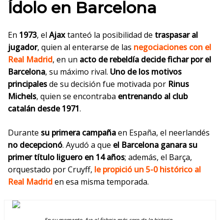
Ídolo en Barcelona
En
1973
, el
Ajax
tanteó la posibilidad de
traspasar al
jugador
, quien al enterarse de las
negociaciones con el
Real Madrid
, en un
acto de rebeldía decide fichar por el
Barcelona
, su máximo rival.
Uno de los motivos
principales
de su decisión fue motivada por
Rinus
Michels
, quien se encontraba
entrenando al club
catalán desde 1971
.
Durante
su primera campaña
en Españ
a, el neerlandés
no
decepcionó
. Ayudó a que
el Barcelona ganara su
primer título liguero en 14 años
; además, el Barça,
orquestado por Cruyff,
le propició un 5-0 histórico al
Real Madrid
en esa misma temporada.
En su momento, fue el fichaje más caro de la historia.-