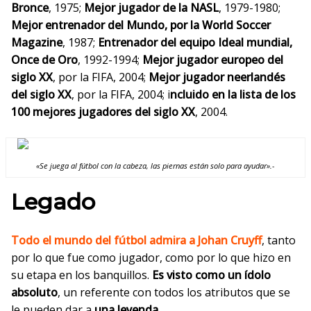
Bronce
, 1975;
Mejor jugador de la NASL
, 1979-1980;
Mejor entrenador del Mundo, por la World Soccer
Magazine
, 1987;
Entrenador del equipo Ideal mundial,
Once
de Oro
, 199
2-1994;
Mejor jugador europeo del
siglo XX
, por la FIFA, 2004;
Mejor jugador neerlandés
del siglo XX
, por la
FIFA, 200
4; i
ncluido en la lista de los
100 mejores jugadores del siglo XX
, 2004.
«Se juega al fútbol con la cabeza, las piernas están solo para ayudar».-
Legado
Todo el mundo del fútbol admira a Johan Cruyff
, tanto
por lo que fue como jugador, como por lo que hizo en
su etapa en los banquillos.
Es visto como un ídolo
absoluto
,
un referente con todos los atributos
que se
le pueden dar a
una leyenda
.