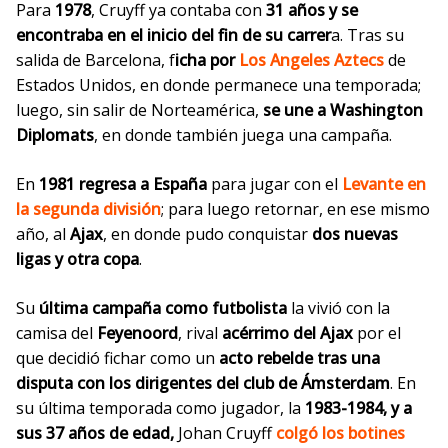
Para
1978
, Cruyff ya contaba con
31 años y se
encontraba en el inicio del fin de su carrer
a. Tras su
salida de Barcelona, f
icha
por
Los
Angeles Aztecs
de
Estados Unidos, en donde permanece una temporada;
luego, sin salir
de Norteamérica,
se
une a Washington
Diplomats
, en donde también juega una campaña.
En
1981 regresa a España
para jugar con el
Levante
en
la s
egunda división
; para luego retornar, en ese mismo
año, al
Ajax
, en donde pudo conquistar
dos nuevas
ligas y otra copa
.
Su
última campaña como futbolista
la vivió con la
camisa del
Feyenoord
, rival
acérrimo del Ajax
por el
que decidió fichar como un
acto rebelde tras una
disputa con los dirigentes del
club de Ámsterdam
.
En
su última temporada como jugador, la
1983-1984, y a
sus 37 años de edad,
Johan Cruyff
colgó los botines