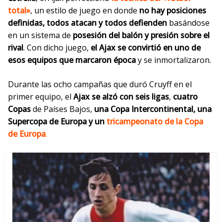
total»
, un estilo de juego en donde
no hay posiciones
definidas, todos atacan y todos defienden
basándose
en un sistema de
posesión del balón y presión sobre el
rival
. Con dicho juego,
el Ajax se convirtió en uno de
esos equipos que marcaron época
y se inmortalizaron.
Durante las ocho c
ampañas que duró Cruyff en el
primer equipo, el
Ajax se alzó
con seis ligas
,
cuatro
Copas
de Países Bajos,
una Copa Intercontinental, una
Supercopa de Europa y un
tricampeonato de la Copa
de Europa
.