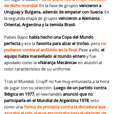
de dicho mundial
. En la fase de grupos
vencieron a
Uruguay y Bulgaria, además de empatar con Suecia
. En
la segunda etapa de grupos
vencieron a Alemania
Oriental, Argentina y la temida Brasil
.
Países Bajos
había hecho una Copa del Mundo
perfecta
y era la
favorita para alzar el trofeo
, pero
no
pudieron contra el anfitrión en la final
. Pese a ello,
el
equipo había maravillado al mundo entero
y fue
apodado como la
«Naranja Mecánica»
en alusión al
color característico de su uniforme.
Tras el Mundial, Cruyff no fue muy entusiasta a la hora
de jugar con su selección.
Luego de un partido contra
Bélgica en 1977
,
el neerlandés
anunció
que no
participaría en el Mundial de Argentina 1978
, esto
como una
f
orma de protesta contra la dictadura que
azotaba el país que se encontraba bajo el régimen de