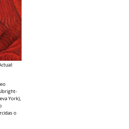
ctual:
seo
lbright-
eva York),
o
rcidas o