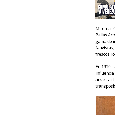
Miró nació
Bellas Art
gama de in
fauvistas,
frescos r
En 1920 se
influencia
arranca de
transposic