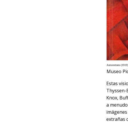
Autorretrato (1919
Museo Pic
Estas visi
Thyssen-Bo
Knox, Buf
a menudo 
imágenes 
extrañas 