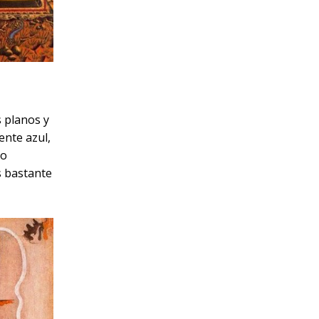
 planos y
ente azul,
mo
s bastante