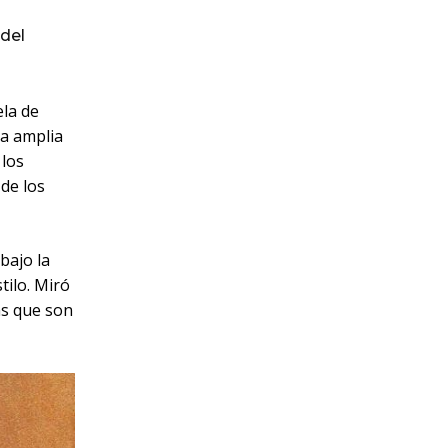
del
ela de
na amplia
 los
de los
bajo la
tilo. Miró
as que son