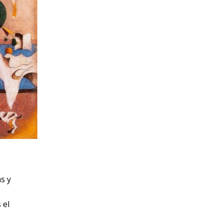
s y
 el