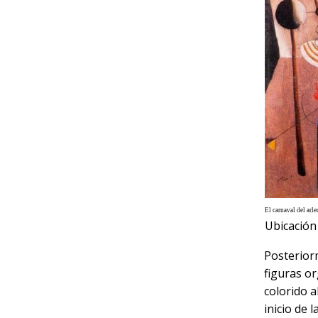
El carnaval del arl
Ubicación 
Posterior
figuras or
colorido a
inicio de 