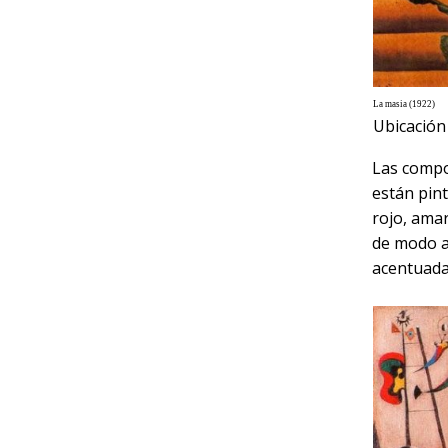
T
La masia (1922)
Ubicación 
Las compo
están pint
rojo, amar
de modo a
acentuada