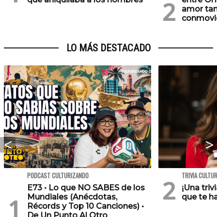
amor tan
conmovi
LO MÁS DESTACADO
PODCAST CULTURIZANDO
TRIVIA CULTU
E73 • Lo que NO SABES de los
¡Una triv
Mundiales (Anécdotas,
que te h
Récords y Top 10 Canciones) •
De Un Punto Al Otro