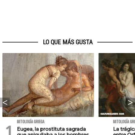
LO QUE MÁS GUSTA
MITOLOGÍA GRIEGA
MITOLOGÍA GR
Eugea, la prostituta sagrada
La trágic
que aniquilaba a los hombres
entre Orf