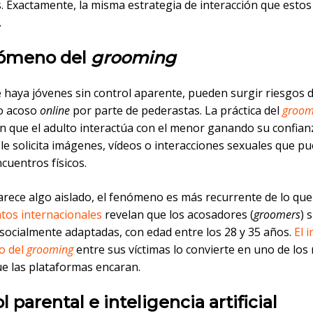
. Exactamente, la misma estrategia de interacción que esto
.
nómeno del
grooming
e haya jóvenes sin control aparente, pueden surgir riesgos 
o acoso
online
por parte de pederastas. La práctica del
groom
en que el adulto interactúa con el menor ganando su confian
le solicita imágenes, vídeos o interacciones sexuales que p
ncuentros físicos.
rece algo aislado, el fenómeno es más recurrente de lo que
tos internacionales
revelan que los acosadores (
groomers
) 
socialmente adaptadas, con edad entre los 28 y 35 años.
El 
o del
grooming
entre sus víctimas lo convierte en uno de lo
ue las plataformas encaran.
l parental e inteligencia artificial