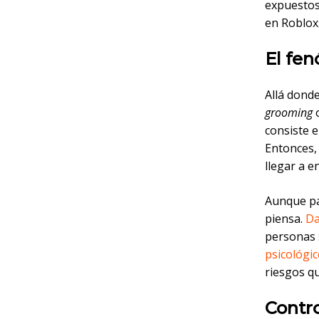
expuestos
en Roblox
El fe
Allá dond
grooming
consiste 
Entonces, 
llegar a e
Aunque pa
piensa.
Da
personas 
psicológic
riesgos q
Contro