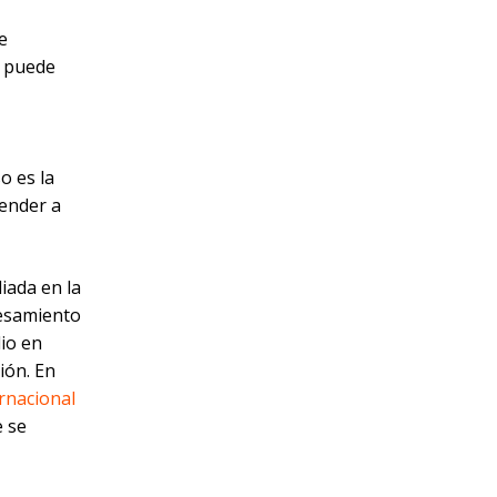
e
e puede
o es la
render a
liada en la
cesamiento
dio en
ión. En
rnacional
e se