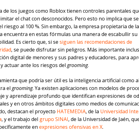
a de los juegos como Roblox tienen controles parentales qu
imitar el chat con desconocidos. Pero esto no implica que s
el riesgo al 100 %. Sin embargo, la empresa propietaria de la
a encuentra en estas fórmulas una manera de escabullir su
lidad. Es cierto que, si se
siguen las recomendaciones de
ridad
, se puede disfrutar sin peligros. Más importante inclus
ación digital de menores y sus padres y educadores, para ap
r y actuar ante los riesgos del
grooming
.
mienta que podría ser útil es la inteligencia artificial como a
ra el
grooming
. Ya existen aplicaciones con modelos de pro
je y aprendizaje profundo que identifican expresiones de o
iales y en otros ámbitos digitales como medios de comunicac
ido, destacan el proyecto
HATEMEDIA
, de la
Universidad Inte
a
, y el trabajo del
grupo SINAI
, de la Universidad de Jaén, qu
pecíficamente en
expresiones ofensivas en X
.