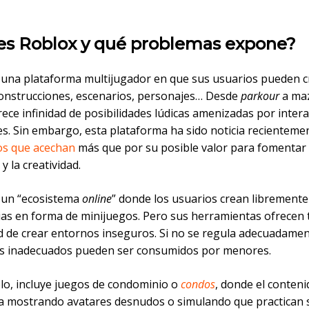
es Roblox y qué problemas expone?
una plataforma multijugador en que sus usuarios pueden c
construcciones, escenarios, personajes… Desde
parkour
a ma
ece infinidad de posibilidades lúdicas amenizadas por inter
es. Sin embargo, esta plataforma ha sido noticia recienteme
ros que acechan
más que por su posible valor para fomentar 
y la creatividad.
 un “ecosistema
online
” donde los usuarios crean libremente
ias en forma de minijuegos. Pero sus herramientas ofrecen 
ad de crear entornos inseguros. Si no se regula adecuadamen
s inadecuados pueden ser consumidos por menores.
lo, incluye juegos de condominio o
condos
, donde el conteni
ita mostrando avatares desnudos o simulando que practican 