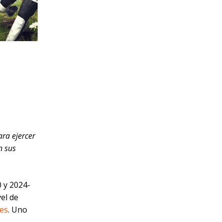
ara ejercer
n sus
 y 2024-
el de
les
. Uno