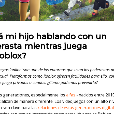
 en:
á mi hijo hablando con un
rasta mientras juega
oblox?
uegos ‘online’ son uno de los entornos que usan los pederastas p
exual. Plataformas como Roblox ofrecen facilidades para ello, co
e juego privados o condos. ¿Cómo podemos prevenirlo?
s generaciones, especialmente los
alfas
–nacidos entre 2010
ializan de manera diferente. Los videojuegos con un alto niv
n son clave para las
relaciones de estas generaciones digita