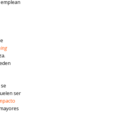
s emplean
de
ing
za.
ueden
 se
suelen ser
impacto
s mayores