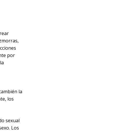
rear
zmorras,
acciones
nte por
la
también la
te, los
do sexual
sexo. Los