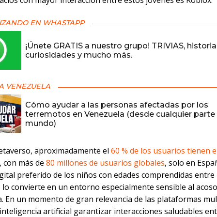
acios con mayor interacción entre estos jóvenes es Roblox.
IZANDO EN WHASTAPP
¡Únete GRATIS a nuestro grupo! TRIVIAS, historia
curiosidades y mucho más.
A VENEZUELA
Cómo ayudar a las personas afectadas por los
terremotos en Venezuela (desde cualquier parte 
mundo)
etaverso, aproximadamente el
60 % de los usuarios tienen e
Y, con más de
80 millones de usuarios globales
, solo en Españ
igital preferido de los niños con edades comprendidas entre
o lo convierte en un entorno especialmente sensible al acoso
a. En un momento de gran relevancia de las plataformas mul
inteligencia artificial garantizar interacciones saludables en