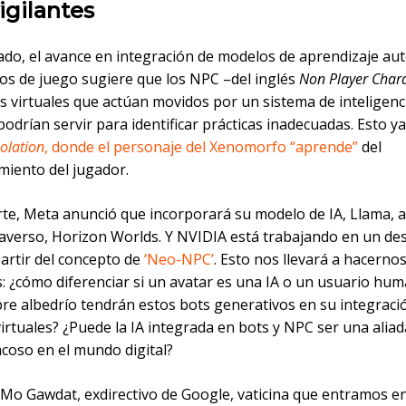
igilantes
lado, el avance en integración de modelos de aprendizaje au
os de juego sugiere que los NPC –del inglés
Non Player Char
s virtuales que actúan movidos por un sistema de inteligenc
– podrían servir para identificar prácticas inadecuadas. Esto y
solation
, donde el personaje del Xenomorfo “aprende”
del
iento del jugador.
rte, Meta anunció que incorporará su modelo de IA, Llama, 
averso, Horizon Worlds. Y NVIDIA está trabajando en un des
partir del concepto de
‘Neo-NPC’
. Esto nos llevará a hacerno
: ¿cómo diferenciar si un avatar es una IA o un usuario hu
ibre albedrío tendrán estos bots generativos en su integraci
irtuales? ¿Puede la IA integrada en bots y NPC ser una alia
acoso en el mundo digital?
 Mo Gawdat, exdirectivo de Google, vaticina que entramos e