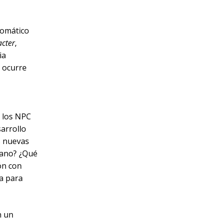
tomático
acter
,
ia
a ocurre
a los NPC
arrollo
s nuevas
mano? ¿Qué
ón con
da para
n un