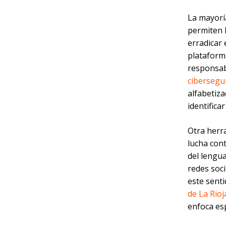
La mayorí
permiten l
erradicar 
plataform
responsabi
cibersegu
alfabetiz
identifica
Otra herra
lucha cont
del lengua
redes soc
este sent
de La Rioj
enfoca es