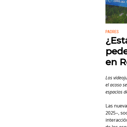
Publicado
PADRES
¿Est
pede
en R
Los videoj
el acoso s
espacios d
Las nueva
2025–, soc
interacció