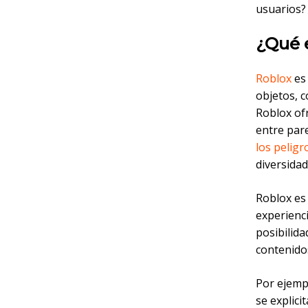
usuarios?
¿Qué 
Roblox
es 
objetos, 
Roblox ofr
entre par
los pelig
diversidad 
Roblox es
experienc
posibilid
contenido
Por ejemp
se explic