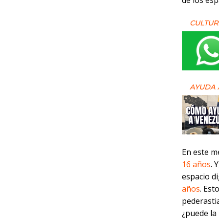
de los esp
CULTUR
AYUDA 
En este m
16 años
. 
espacio d
años
. Est
pederasti
¿puede la 