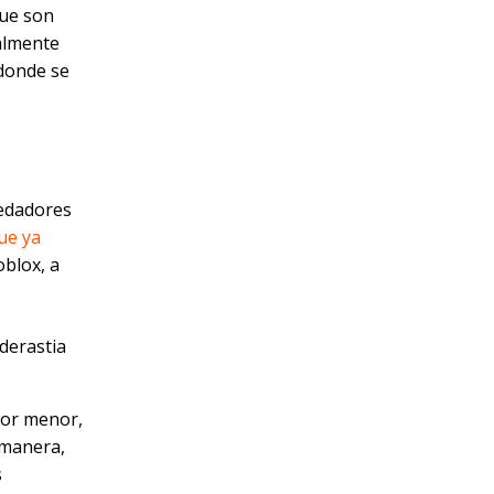
que son
almente
 donde se
redadores
ue ya
blox, a
ederastia
 por menor,
 manera,
s