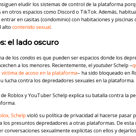
siguen eludir los sistemas de control de la plataforma por
s en otros espacios como Discord o TikTok. Además, habitu
entrar en casitas (condominio) con habitaciones y piscinas
l alto
contenido sexual
.
: el lado oscuro
ma de los
condos
es que pueden ser espacios donde los dep
acechen a los menores. Recientemente, el
youtuber
Schelp –
q
 víctima de acoso en la plataforma
– ha sido bloqueado en Ro
su lucha contra los depredadores sexuales en la plataforma.
 de Roblox y YouTuber Schelp explica su batalla contra la p
aforma.
lox, Schelp
violó su política de privacidad al hacerse pasar
 a los presuntos depredadores a otras plataformas. De esta
r conversaciones sexualmente explícitas con ellos y dejarlo