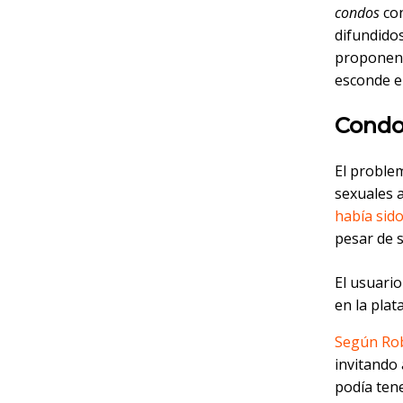
condos
con
difundido
proponen 
esconde e
Condos
El proble
sexuales 
había sido
pesar de 
El usuario
en la plat
Según Rob
invitando
podía tene