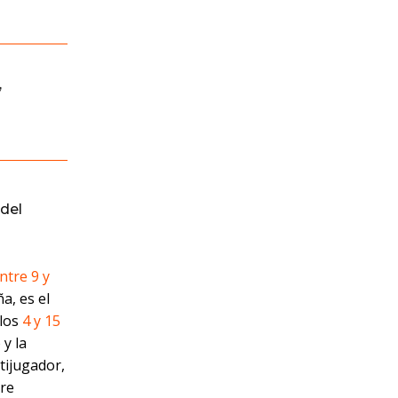
,
del
ntre 9 y
a, es el
 los
4 y 15
 y la
tijugador,
tre