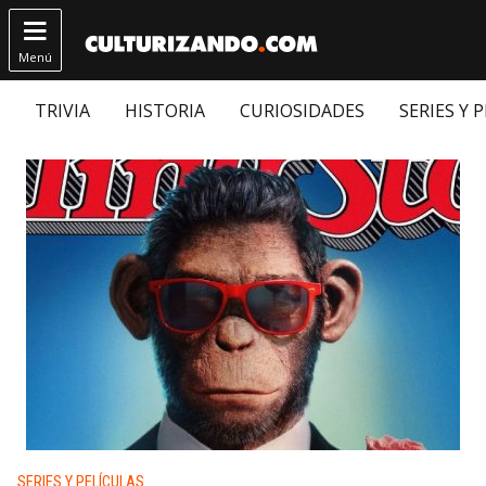

Menú
TRIVIA
HISTORIA
CURIOSIDADES
SERIES Y 
Publicado en:
SERIES Y PELÍCULAS