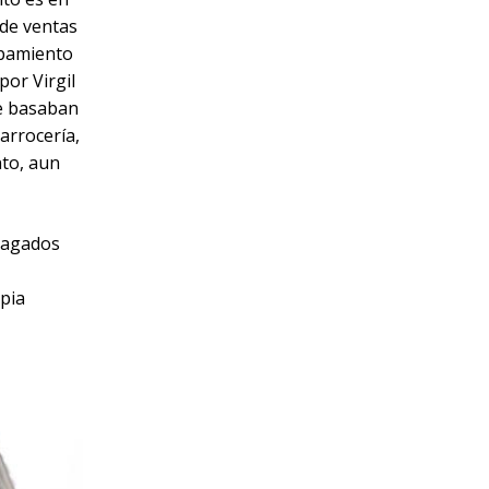
 de ventas
ipamiento
por Virgil
se basaban
carrocería,
nto, aun
ezagados
opia