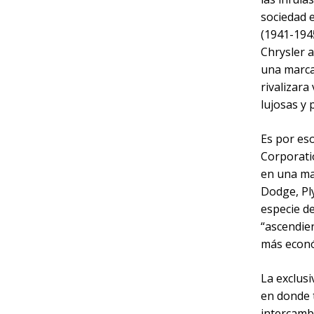
sociedad 
(1941-194
Chrysler a
una marca
rivalizar
lujosas y
Es por eso
Corporati
en una ma
Dodge, Pl
especie de
“ascendie
más económ
La exclusi
en donde t
intercamb