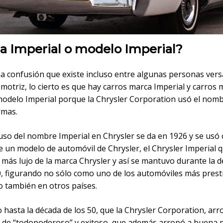
a Imperial o modelo Imperial?
na confusión que existe incluso entre algunas personas vers
otriz, lo cierto es que hay carros marca Imperial y carros 
modelo Imperial porque la Chrysler Corporation usó el nom
rmas.
 uso del nombre Imperial en Chrysler se da en 1926 y se usó
 un modelo de automóvil de Chrysler, el Chrysler Imperial q
 más lujo de la marca Chrysler y así se mantuvo durante la 
40, figurando no sólo como uno de los automóviles más prest
o también en otros países.
 hasta la década de los 50, que la Chrysler Corporation, ar
as de “todopoderoso” y exitoso, que además arropó a buena p