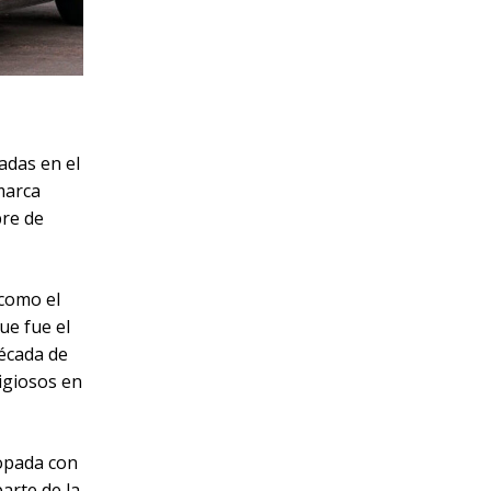
adas en el
marca
bre de
 como el
ue fue el
década de
igiosos en
ropada con
arte de la