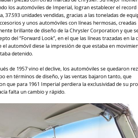
do los automóviles de Imperial, logran establecer el record
a, 37.593 unidades vendidas, gracias a las toneladas de equ
accesorios y unos automóviles con líneas hermosas, creadas 
mente brillante de diseño de la Chrysler Corporation y que 
epto del “Forward Look”, en el que las líneas trazadas en la 
e el automóvil diese la impresión de que estaba en movimie
taba detenido.
ués de 1957 vino el declive, los automóviles se quedaron r
po en términos de diseño, y las ventas bajaron tanto, que
n que para 1961 Imperial perdiera la exclusividad de su pr
acía falta un cambio y rápido.