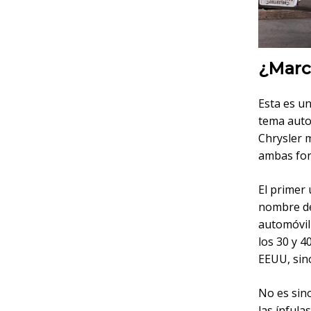
¿Marc
Esta es u
tema autom
Chrysler 
ambas fo
El primer
nombre de
automóvil
los 30 y 
EEUU, sin
No es sino
las ínful