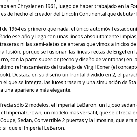
raba en Chrysler en 1961, luego de haber trabajado en la F
es de hecho el creador del Lincoln Continental que debutarí
al de 1964 es primero que nada, el único automóvil estadoun
ñado ése año y llega con unas líneas absolutamente limpias,
 traseras ni las semi-aletas delanteras que vimos a inicios de 
a fusión, porque se fusionan las líneas rectas de Engel en l
arro, con la parte superior (techo y diseño de ventanas) en l
ultimo refrescamiento del trabajo de Virgil Exner (el concept
ok). Destaca en su diseño un frontal dividido en 2, el para
n el que se integra, las luces trasera y una simulación de 5ta
ba una apariencia más elegante.
frecía sólo 2 modelos, el Imperial LeBaron, un lujoso sedan 
 el Imperial Crown, un modelo más versátil, que se ofrecía e
Coupe, Sedan, Convertible 2 puertas y la limosina, que era
o si, que el Imperial LeBaron.