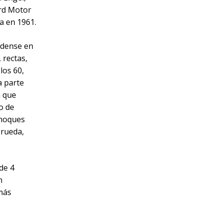
ord Motor
a en 1961.
idense en
 rectas,
los 60,
a parte
a que
o de
choques
 rueda,
de 4
n
 más