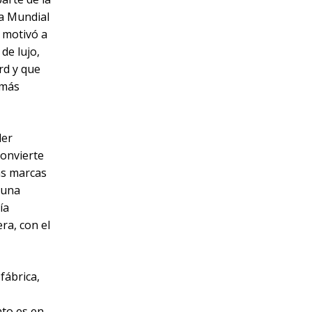
ra Mundial
 motivó a
de lujo,
rd y que
 más
ler
convierte
as marcas
 una
ía
ra, con el
fábrica,
to es en