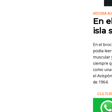
Publicado
HISTORIA A
En e
isla
En el bro
podía leer
muscular y
siempre qu
como una 
el Avispón
de 1964.
CULTUR