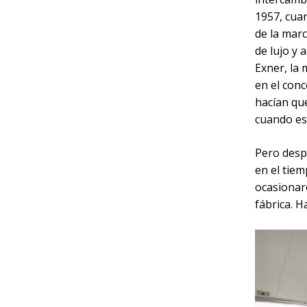
1957, cuan
de la marc
de lujo y 
Exner, la 
en el conc
hacían qu
cuando es
Pero desp
en el tiem
ocasionaro
fábrica. H