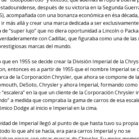
estadounidense, después de su victoria en la Segunda Guer
5), acompañada con una bonanza económica en ésa década,
 ir más allá y crear una marca dedicada a ser exclusivamente 
 de “super lujo” que no diera oportunidad a Lincoln o Packa
a verdaderamente con Cadillac, que figuraba como una de las
 prestigiosas marcas del mundo.
 que en 1955 se decide crear la División Imperial de la Chrys
on, entonces es a partir de 1955 que el nombre Imperial se 
rca de la Corporación Chrysler, que ahora se compone de l
ymouth, DeSoto, Chrysler y ahora Imperial, formando como
 “escalera” en la que un cliente de la Corporación Chrysler ir
ndo” a medida que compraba la gama de carros de esa escale
ico Dodge al inicio e Imperial en la cima.
vidad de Imperial llegó al punto de que hasta tuvo su propia 
odo lo que ahí se hacía, era para carros Imperial y no se
iaban piezas con otras marcas de Chrysler. Su mejor momen