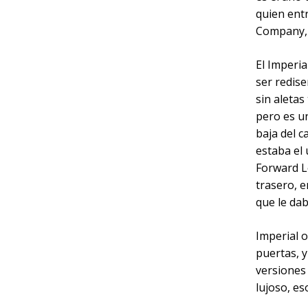
quien ent
Company, 
El Imperi
ser redise
sin aletas
pero es un
baja del c
estaba el 
Forward Lo
trasero, e
que le da
Imperial o
puertas, y
versiones 
lujoso, es