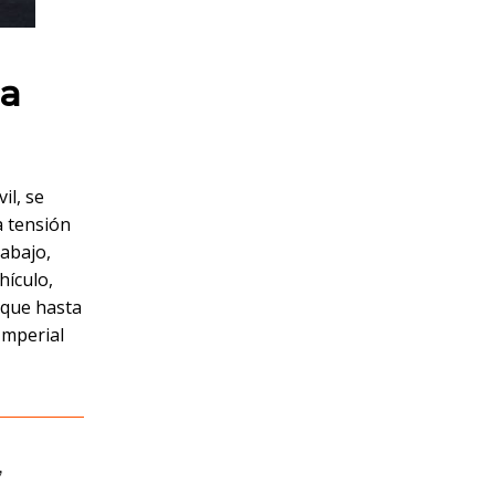
na
il, se
a tensión
rabajo,
hículo,
 que hasta
Imperial
,