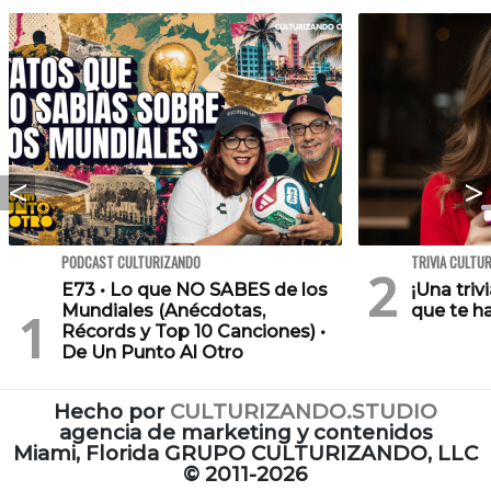
PODCAST CULTURIZANDO
TRIVIA CULTU
E73 • Lo que NO SABES de los
¡Una triv
Mundiales (Anécdotas,
que te h
Récords y Top 10 Canciones) •
De Un Punto Al Otro
Hecho por
CULTURIZANDO.STUDIO
agencia de marketing y contenidos
Miami, Florida GRUPO CULTURIZANDO, LLC
©
2011-2026