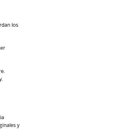
rdan los
per
e.
y.
ia
ginales y