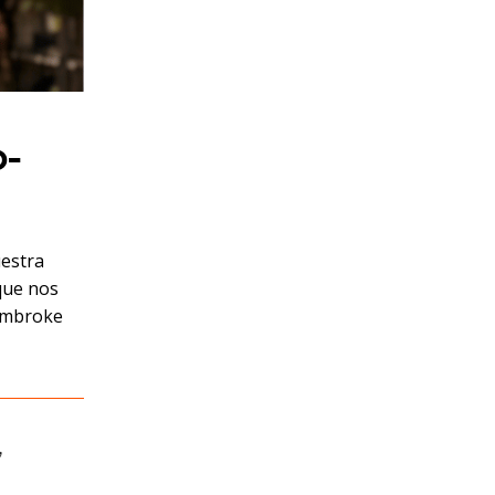
o-
uestra
 que nos
embroke
,