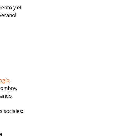
ento y el
verano!
ogía
,
 nombre,
zando.
 sociales:
a