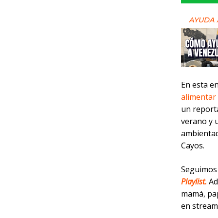
AYUDA 
En esta e
alimentar
un reporta
verano y 
ambientada
Cayos.
Seguimos 
Playlist.
Ad
mamá, pap
en stream