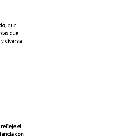
ndo
, que
rcas que
y diversa.
efleje el
diencia con