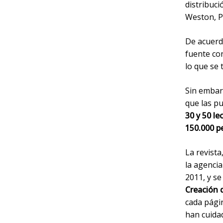
distribuc
Weston, P
De acuerd
fuente co
lo que se
Sin embar
que las pu
30 y 50 le
150.000 p
La revista
la agenci
2011, y se
Creación 
cada pági
han cuida