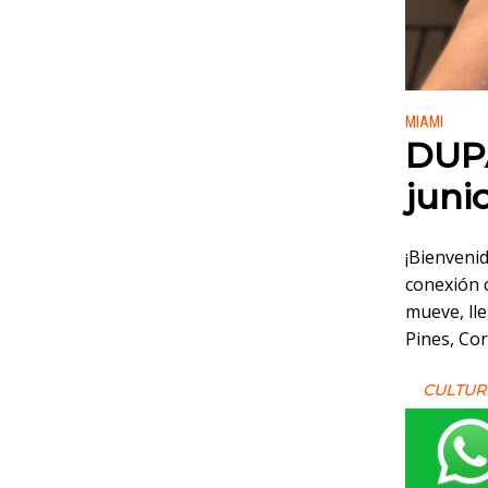
Publicado
MIAMI
DUPA
juni
¡Bienvenid
conexión c
mueve, ll
Pines, Cor
CULTUR