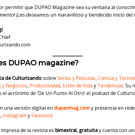
por permitir que DUPAO Magazine sea su ventana al conocimi
iento! ¡Les deseamos un maravilloso y bendecido inicio del 
gi
Chief
urizando.com
es DUPAO magazine?
sta de Culturizando
sobre
Series y Películas
,
Ciencia y Tecnol
 y Negocios
,
Productividad
,
Estilo de Vida
y
Tendencias
. Su
 el acrónimo de ‘De Un Punto Al Otro’ el podcast de Culturi
n una versión digital en
dupaomag.com
y presencia en redes
)
,
Instagram
y
Facebook
 impresa de la revista es
bimestral, gratuita
y cuenta con un