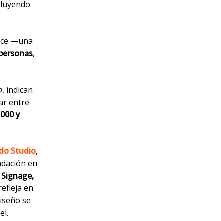
ncluyendo
nce —una
 personas
,
a
, indican
ar entre
.000 y
do Studio
,
ndación en
l Signage,
refleja en
diseño se
el.