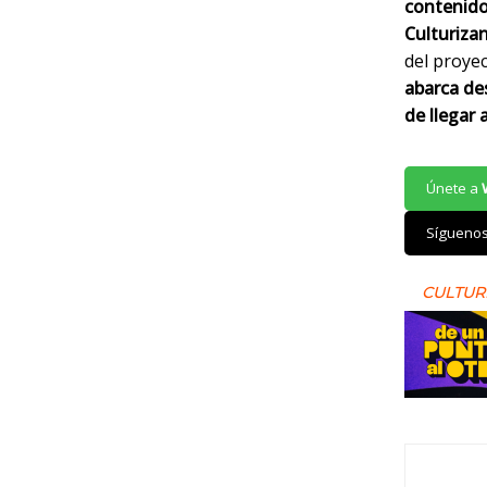
contenido
Culturiza
del proye
abarca de
de llegar 
Únete a
Sígueno
CULTUR