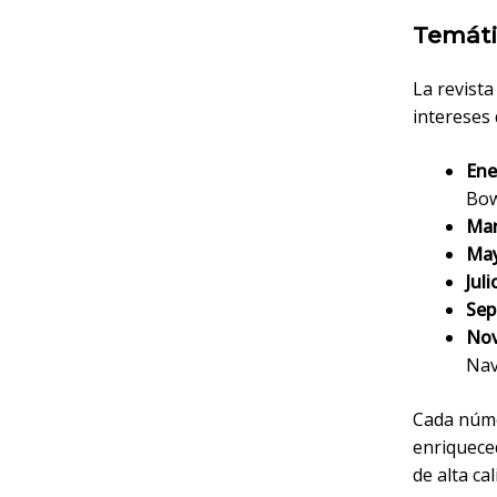
Temáti
La revist
intereses 
Ene
Bow
Mar
May
Jul
Sep
Nov
Nav
Cada núme
enriqueced
de alta ca