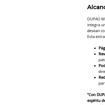
Alcan
DUPAO Mag
integra u
desean co
Esta estra
Pág
Rev
pat
Pod
dir
Red
part
“Con DUPA
espíritu d