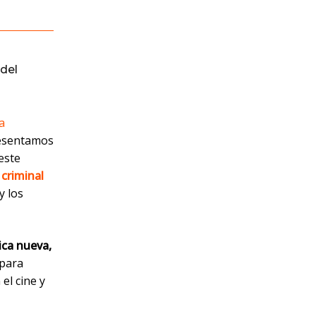
del
a
resentamos
este
 criminal
y los
ica nueva,
para
el cine y