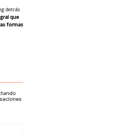
ng detrás
gral que
vas formas
ctando
rsaciones