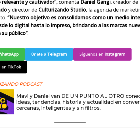
 relevante y cautivador”,
comenta
Daniel Gangi
, creador de
ndo
y director de
Culturizando Studio
, la agencia de marketi
cto.
“Nuestro objetivo es consolidarnos como un medio inte
sde lo digital hasta lo impreso, brindando a las marcas nue
a su público”
.
WhatsApp
Únete a
Telegram
Síguenos en
Instagram
s en
TikTok
IZANDO PODCAST
Mavi y Daniel van DE UN PUNTO AL OTRO cone
ideas, tendencias, historia y actualidad en conve
cercanas, inteligentes y sin filtros.