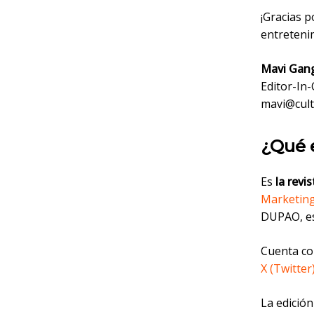
¡Gracias 
entretenim
Mavi Gan
Editor-In-
mavi@cult
¿Qué 
Es
la revi
Marketing
DUPAO, es
Cuenta co
X (Twitter
La edición