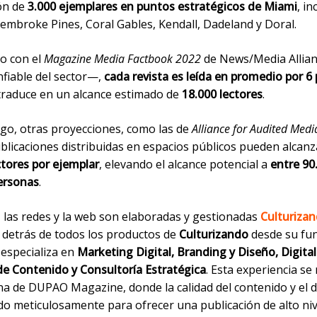
ión de
3.000 ejemplares en puntos estratégicos de Miami
, i
embroke Pines, Coral Gables, Kendall, Dadeland y Doral.
o con el
Magazine Media Factbook 2022
de News/Media Allia
nfiable del sector—,
cada revista es leída en promedio por 6
 traduce en un alcance estimado de
18.000 lectores
.
go, otras proyecciones, como las de
Alliance for Audited Medi
blicaciones distribuidas en espacios públicos pueden alcanz
ctores por ejemplar
, elevando el alcance potencial a
entre 90
ersonas
.
, las redes y la web son elaboradas y gestionadas
Culturizan
a detrás de todos los productos de
Culturizando
desde su fu
 especializa en
Marketing Digital, Branding y Diseño, Digita
de Contenido y Consultoría Estratégica
. Esta experiencia se 
na de DUPAO Magazine, donde la calidad del contenido y el 
do meticulosamente para ofrecer una publicación de alto niv