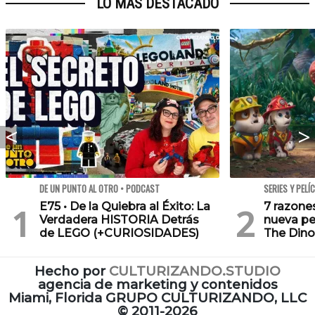
LO MÁS DESTACADO
DE UN PUNTO AL OTRO • PODCAST
SERIES Y PELÍ
E75 • De la Quiebra al Éxito: La
7 razone
Verdadera HISTORIA Detrás
nueva pe
de LEGO (+CURIOSIDADES)
The Dino
Hecho por
CULTURIZANDO.STUDIO
agencia de marketing y contenidos
Miami, Florida GRUPO CULTURIZANDO, LLC
©
2011-2026