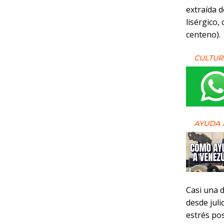
extraída d
lisérgico,
centeno).
CULTUR
AYUDA 
Casi una 
desde jul
estrés pos