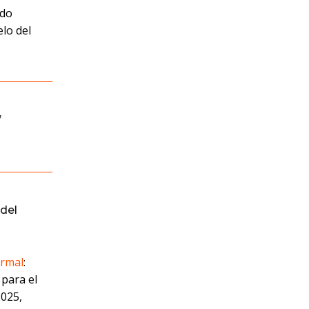
ido
lo del
,
del
ormal
:
 para el
2025,