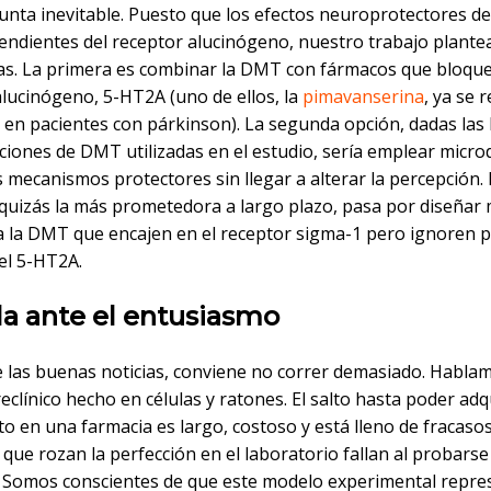
gunta inevitable. Puesto que los efectos neuroprotectores d
endientes del receptor alucinógeno, nuestro trabajo plantea
vas. La primera es combinar la DMT con fármacos que bloque
alucinógeno, 5-HT2A (uno de ellos, la
pimavanserina
, ya se 
s en pacientes con párkinson). La segunda opción, dadas las
ciones de DMT utilizadas en el estudio, sería emplear micro
s mecanismos protectores sin llegar a alterar la percepción.
y quizás la más prometedora a largo plazo, pasa por diseñar
 a la DMT que encajen en el receptor sigma-1 pero ignoren 
el 5-HT2A.
la ante el entusiasmo
e las buenas noticias, conviene no correr demasiado. Habla
eclínico hecho en células y ratones. El salto hasta poder adqu
o en una farmacia es largo, costoso y está lleno de fracaso
que rozan la perfección en el laboratorio fallan al probarse
Somos conscientes de que este modelo experimental repre