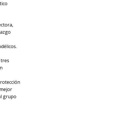
tico
ctora,
lazgo
délicos.
 tres
on
protección
 mejor
al grupo