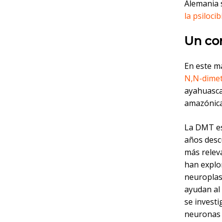
Alemania s
la psiloci
Un co
En este ma
N,N-dimet
ayahuasca
amazónicas
La DMT es 
años descu
más releva
han explo
neuroplast
ayudan al
se investi
neuronas d