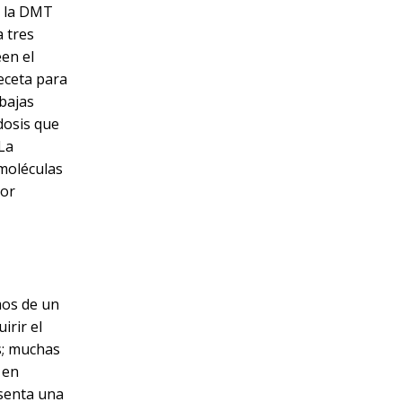
e la DMT
 tres
en el
receta para
 bajas
dosis que
 La
 moléculas
por
mos de un
irir el
s; muchas
 en
senta una