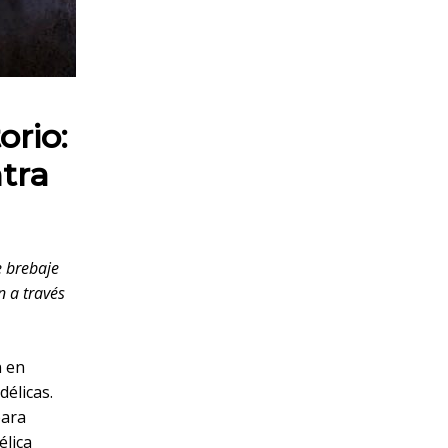
orio:
tra
e brebaje
n a través
n en
délicas.
para
élica