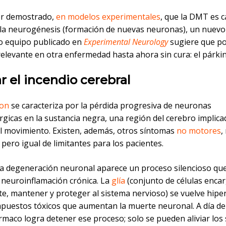
er demostrado,
en modelos experimentales
, que la DMT es 
 la neurogénesis (formación de nuevas neuronas), un nuevo
o equipo publicado en
Experimental Neurology
sugiere que po
relevante en otra enfermedad hasta ahora sin cura: el párki
 el incendio cerebral
son
se caracteriza por la pérdida progresiva de neuronas
gicas en la sustancia negra, una región del cerebro implica
el movimiento. Existen, además, otros síntomas
no motores
,
pero igual de limitantes para los pacientes.
sa degeneración neuronal aparece un proceso silencioso que
a neuroinflamación crónica. La
glía
(conjunto de células enca
e, mantener y proteger al sistema nervioso) se vuelve hiper
mpuestos tóxicos que aumentan la muerte neuronal. A día de
rmaco logra detener ese proceso; solo se pueden aliviar los