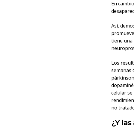
En cambio
desaparec
Así, demo
promueve l
tiene una 
neuroprot
Los resul
semanas d
párkinson
dopaminérg
celular s
rendimien
no tratado
¿Y las