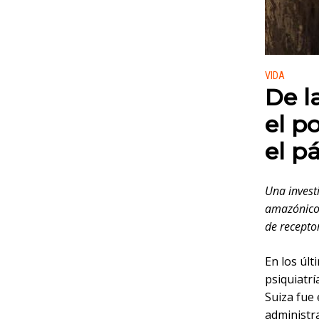
Publicado
VIDA
De l
el p
el p
Una invest
amazónico,
de receptor
En los úl
psiquiatrí
Suiza fue 
administra