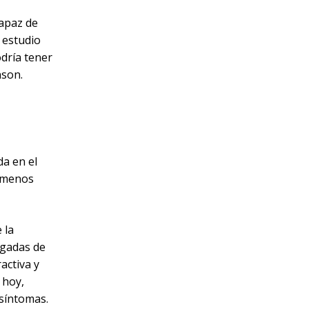
capaz de
 estudio
dría tener
nson.
da en el
 menos
 la
rgadas de
activa y
 hoy,
 síntomas.