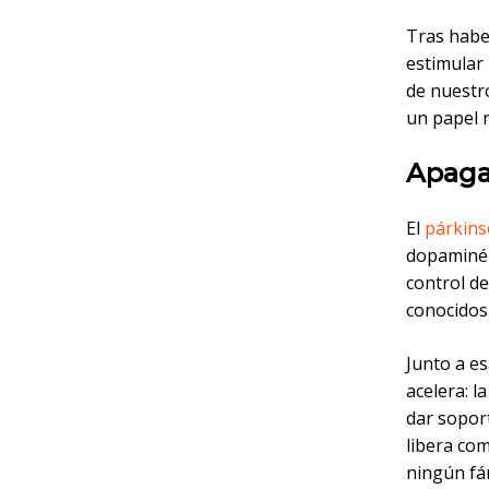
Tras hab
estimular
de nuestr
un papel 
Apagar
El
párkin
dopaminér
control d
conocidos 
Junto a e
acelera: l
dar soport
libera co
ningún fá