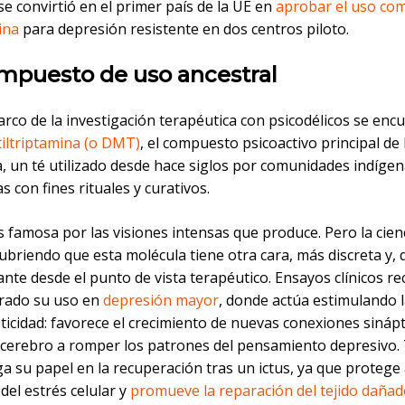
e convirtió en el primer país de la UE en
aprobar el uso co
bina
para depresión resistente en dos centros piloto.
mpuesto de uso ancestral
rco de la investigación terapéutica con psicodélicos se encu
iltriptamina (o DMT)
, el compuesto psicoactivo principal de 
, un té utilizado desde hace siglos por comunidades indíge
 con fines rituales y curativos.
famosa por las visiones intensas que produce. Pero la cienc
briendo que esta molécula tiene otra cara, más discreta y, 
nte desde el punto de vista terapéutico. Ensayos clínicos re
rado su uso en
depresión mayor
, donde actúa estimulando 
icidad: favorece el crecimiento de nuevas conexiones sináp
 cerebro a romper los patrones del pensamiento depresivo
ga su papel en la recuperación tras un ictus, ya que protege 
el estrés celular y
promueve la reparación del tejido daña