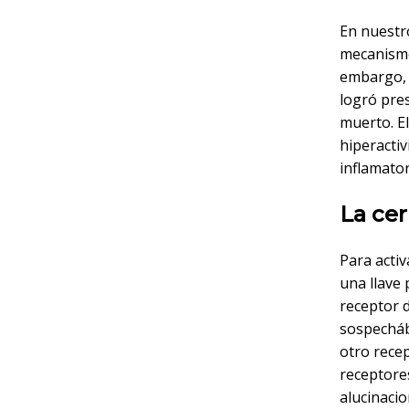
En nuestro
mecanismo
embargo, a
logró pres
muerto. E
hiperactiv
inflamator
La cer
Para acti
una llave 
receptor 
sospecháb
otro rece
receptore
alucinacio