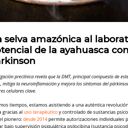
 en:
a selva amazónica al laborat
otencial de la ayahuasca con
árkinson
igación preclínica revela que la DMT, principal compuesto de est
 mitiga la neuroinflamación y mejora los síntomas del párkinso
es celulares clave.
timos tiempos, estamos asistiendo a una auténtica revolució
a gracias al
uso terapéutico
y controlado de sustancias psico
el pionero:
desde 2014
permite autorizaciones individuales 
r bajo supervisión psiquiátrica psilocibina (sustancia psicod