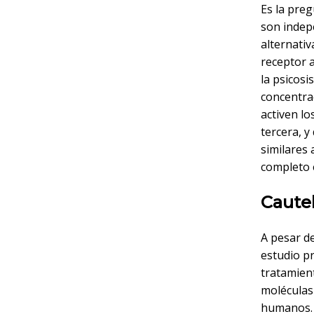
Es la pre
son indep
alternati
receptor 
la psicosi
concentra
activen lo
tercera, 
similares
completo 
Caute
A pesar d
estudio pr
tratamient
moléculas 
humanos. 