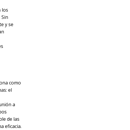
 los
 Sin
te y se
an
es
ciona como
as: el
unión a
bos
le de las
 eficacia.