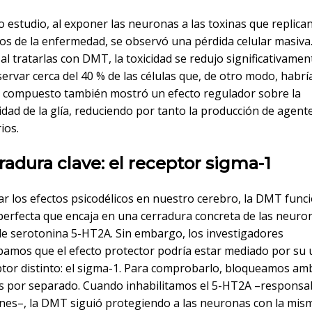
 estudio, al exponer las neuronas a las toxinas que replican
s de la enfermedad, se observó una pérdida celular masiva.
l tratarlas con DMT, la toxicidad se redujo significativamen
ervar cerca del 40 % de las células que, de otro modo, habrí
l compuesto también mostró un efecto regulador sobre la
idad de la glía, reduciendo por tanto la producción de agent
ios.
radura clave: el receptor sigma-1
var los efectos psicodélicos en nuestro cerebro, la DMT fun
perfecta que encaja en una cerradura concreta de las neuron
de serotonina 5-HT2A. Sin embargo, los investigadores
amos que el efecto protector podría estar mediado por su 
ptor distinto: el sigma-1. Para comprobarlo, bloqueamos am
s por separado. Cuando inhabilitamos el 5-HT2A –responsab
nes–, la DMT siguió protegiendo a las neuronas con la misma