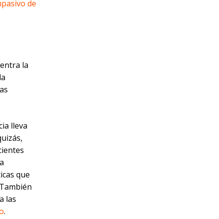
mpasivo de
entra la
la
nas
ia lleva
quizás,
cientes
la
ticas que
. También
a las
do
.