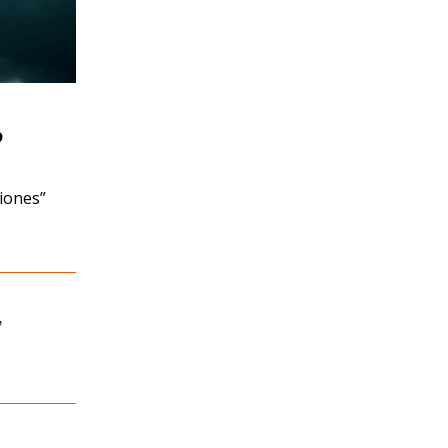
?
siones”
,