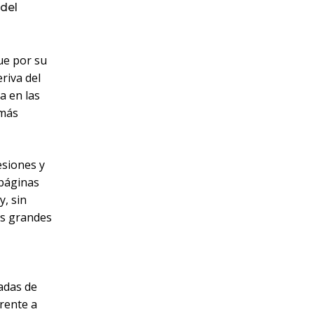
del
que por su
eriva del
na en las
 más
esiones y
 páginas
y, sin
us grandes
adas de
erente a