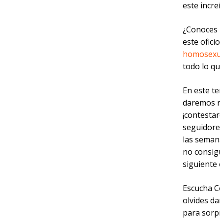
este incr
¿Conoces 
este ofici
homosexu
todo lo q
En este t
daremos r
¡contestar
seguidore
las seman
no consig
siguiente 
Escucha C
olvides da
para sorpr