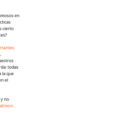
famosos en
cticas
 cierto
tes?
tantes
,
uestros
rda: todas
 la que
en el
 y no
atreon