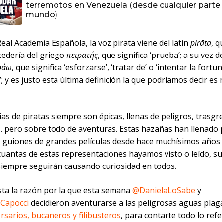
terremotos en Venezuela (desde cualquier parte 
mundo)
eal Academia Española, la voz pirata viene del latín
pirāta
, 
cedería del griego
πειρατής
, que significa ‘prueba’; a su vez d
ράω
, que significa ‘esforzarse’, ‘tratar de’ o ‘intentar la fortu
; y es justo esta última definición la que podríamos decir es
ias de piratas siempre son épicas, llenas de peligros, trasgr
… pero sobre todo de aventuras. Estas hazañas han llenado
y guiones de grandes películas desde hace muchísimos años 
cuantas de estas representaciones hayamos visto o leído, s
 siempre seguirán causando curiosidad en todos.
esta la razón por la que esta semana
@DanielaLoSabe
y
Capocci
decidieron aventurarse a las peligrosas aguas plag
orsarios, bucaneros y filibusteros
, para contarte todo lo ref