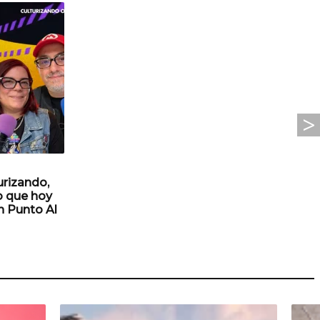
urizando,
lo que hoy
n Punto Al