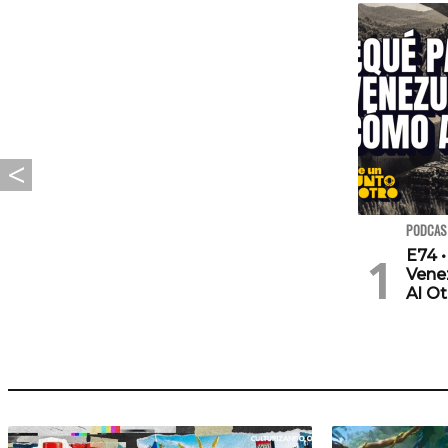
PODCAS
E74 •
Vene
Al Ot