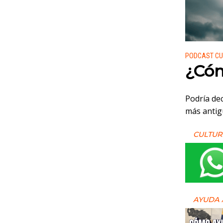
Publicado
PODCAST CU
¿Cóm
Podría dec
más antig
CULTUR
AYUDA 