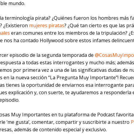
eíble mundo.
la terminología pirata? ¿Quiénes fueron los hombres más 
o? ¿Existieron
mujeres piratas
? ¿Qué tan cierto es que las prá
ales
eran comunes entre los miembros de la tripulación? ¿Es
ue nos ha contado Hollywood sobre estos infames delincuen
ercer episodio de la segunda temporada de
@CosasMuyImpor
espuesta a todas estas interrogantes y mucho más; además
emos por primera vez a una de las significativas dudas de n
s en la nueva sección “La Pregunta Muy Importante”! Recue
as tienes la oportunidad de enviarnos esa interrogante para
ues explicación y, con suerte, te ayudaremos a responderla 
episodio.
osas Muy Importantes en tu plataforma de Podcast favorita
rle ‘me gusta’, comentar, compartir y suscribirte a nuestro
P
esas, además de contenido especial y exclusivo.