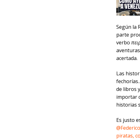
Según la R
parte pro
verbo
πει
aventuras’
acertada.
Las histor
fechorías
de libros 
importar 
historias
Es justo 
@Federico
piratas, c