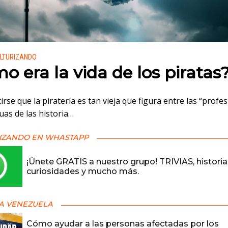
 en:
LTURIZANDO
o era la vida de los piratas
irse que la piratería es tan vieja que figura entre las “profe
uas de las historia…
IZANDO EN WHASTAPP
¡Únete GRATIS a nuestro grupo! TRIVIAS, historia
curiosidades y mucho más.
A VENEZUELA
Cómo ayudar a las personas afectadas por los