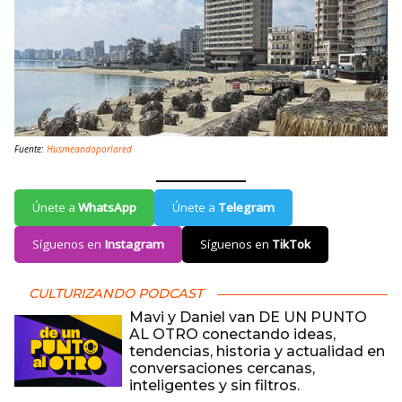
Fuente:
Husmeandoporlared
Únete a
WhatsApp
Únete a
Telegram
Síguenos en
Instagram
Síguenos en
TikTok
CULTURIZANDO PODCAST
Mavi y Daniel van DE UN PUNTO
AL OTRO conectando ideas,
tendencias, historia y actualidad en
conversaciones cercanas,
inteligentes y sin filtros.