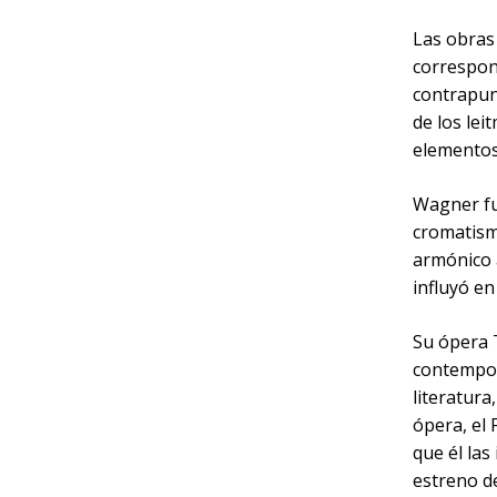
Las obras
correspon
contrapun
de los lei
elementos
Wagner fu
cromatismo
armónico 
influyó en
Su ópera T
contemporá
literatura
ópera, el 
que él las
estreno de