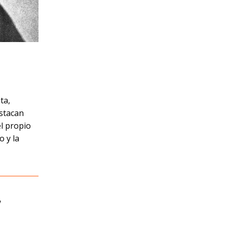
ta,
estacan
l propio
o y la
,