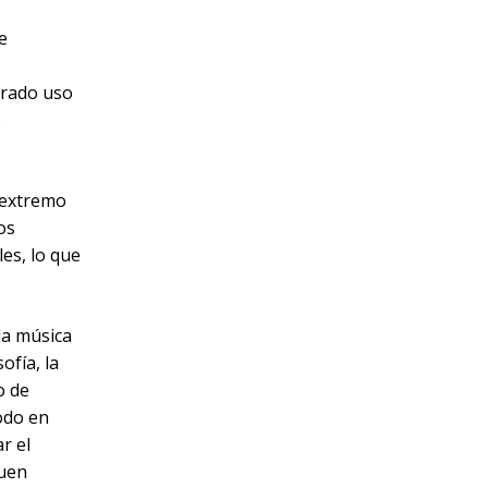
e
orado uso
o
 extremo
os
es, lo que
la música
ofía, la
o de
odo en
r el
guen