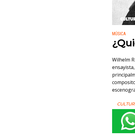
Publicado
MÚSICA
¿Qui
Wilhelm R
ensayista
principal
compositor
escenogra
CULTUR