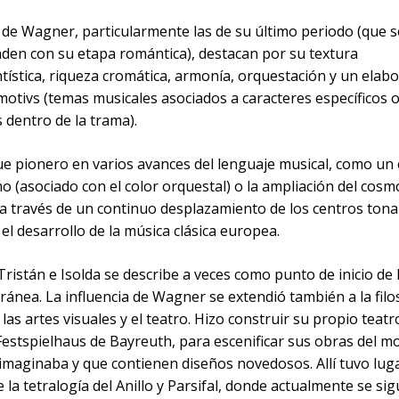
 de Wagner, particularmente las de su último periodo (que s
den con su etapa romántica), destacan por su textura
tística, riqueza cromática, armonía, orquestación y un elab
tmotivs (temas musicales asociados a caracteres específicos 
 dentro de la trama).
e pionero en varios avances del lenguaje musical, como un
 (asociado con el color orquestal) o la ampliación del cosm
a través de un continuo desplazamiento de los centros tonal
 el desarrollo de la música clásica europea.
ristán e Isolda se describe a veces como punto de inicio de 
nea. La influencia de Wagner se extendió también a la filos
, las artes visuales y el teatro. Hizo construir su propio teatr
Festspielhaus de Bayreuth, para escenificar sus obras del m
 imaginaba y que contienen diseños novedosos. Allí tuvo luga
 la tetralogía del Anillo y Parsifal, donde actualmente se si