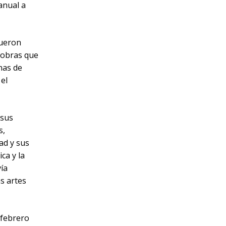
anual a
fueron
, obras que
nas de
 el
 sus
s,
ad y sus
ca y la
ía
s artes
 febrero