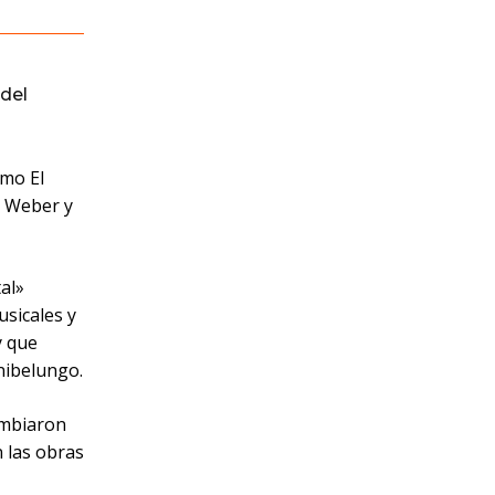
del
mo El
e Weber y
al»
usicales y
y que
nibelungo.
cambiaron
 las obras