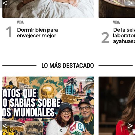
VIDA
VIDA
Dormir bien para
De la se
envejecer mejor
laborator
ayahuasc
LO MÁS DESTACADO