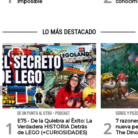
imposible
conocim
LO MÁS DESTACADO
DE UN PUNTO AL OTRO • PODCAST
SERIES Y PELÍ
E75 • De la Quiebra al Éxito: La
7 razone
Verdadera HISTORIA Detrás
nueva pe
de LEGO (+CURIOSIDADES)
The Dino