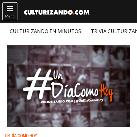

Menú
CULTURIZANDO EN MINUTOS
TRIVIA CULTURIZ
Publicado en:
UN DÍA COMO HOY