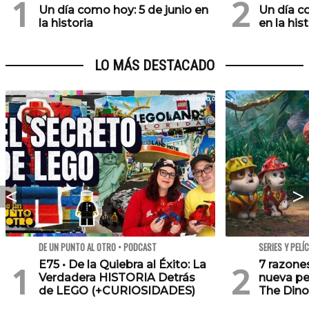
Un día como hoy: 5 de junio en
Un día c
la historia
en la his
LO MÁS DESTACADO
DE UN PUNTO AL OTRO • PODCAST
SERIES Y PELÍ
E75 • De la Quiebra al Éxito: La
7 razone
Verdadera HISTORIA Detrás
nueva pe
de LEGO (+CURIOSIDADES)
The Dino