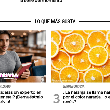
la serie del momento
LO QUE MÁS GUSTA
URIZANDO
LA NOTA CURIOSA
ideras un experto en
¿La naranja se llama na
general? ¡Demuéstralo
por el color naranja… o e
rivia!
revés?