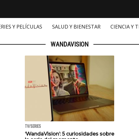
ERIES Y PELÍCULAS
SALUD Y BIENESTAR
CIENCIA Y 
WANDAVISION
TV/SERIES
‘WandaVision’: 5 curiosidades sobre