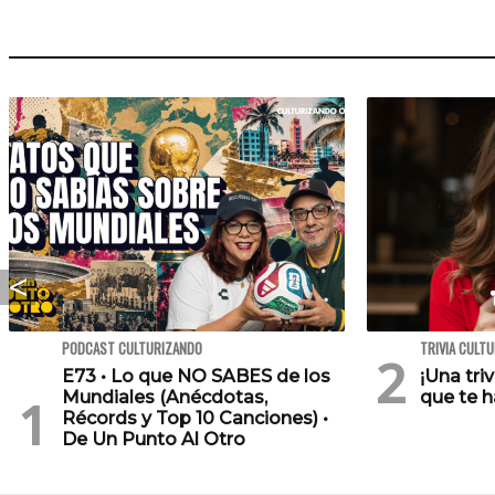
PODCAST CULTURIZANDO
TRIVIA CULT
E73 • Lo que NO SABES de los
¡Una tri
Mundiales (Anécdotas,
que te h
Récords y Top 10 Canciones) •
De Un Punto Al Otro