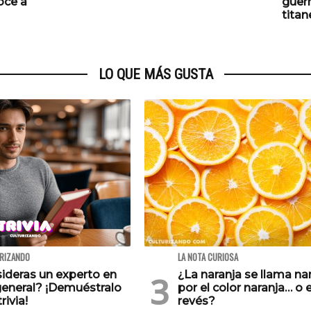
oce a
guerr
titan
LO QUE MÁS GUSTA
URIZANDO
LA NOTA CURIOSA
ideras un experto en
¿La naranja se llama na
general? ¡Demuéstralo
por el color naranja… o e
rivia!
revés?