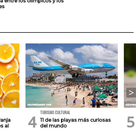
a entre los olímpicos y los
es
TURISMO CULTURAL
ranja
11 de las playas más curiosas
s al
del mundo