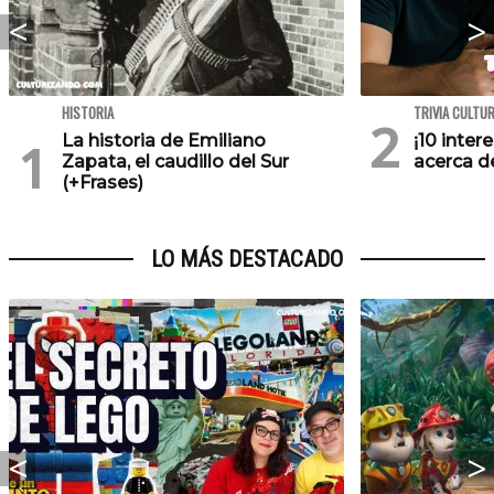
HISTORIA
TRIVIA CULTU
La historia de Emiliano
¡10 inte
Zapata, el caudillo del Sur
acerca de
(+Frases)
LO MÁS DESTACADO