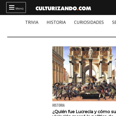

Menú
TRIVIA
HISTORIA
CURIOSIDADES
S
HISTORIA
¿Quién fue Lucrecia y cómo su