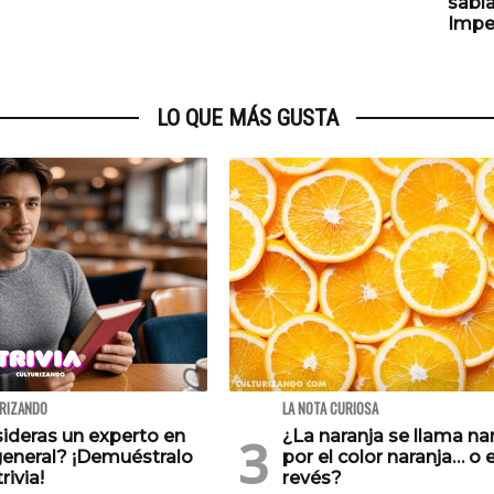
sabía
Impe
LO QUE MÁS GUSTA
URIZANDO
LA NOTA CURIOSA
ideras un experto en
¿La naranja se llama na
general? ¡Demuéstralo
por el color naranja… o e
rivia!
revés?