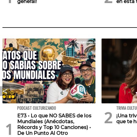
general!
en esta t
PODCAST CULTURIZANDO
TRIVIA CULT
E73 • Lo que NO SABES de los
¡Una tri
Mundiales (Anécdotas,
que te h
Récords y Top 10 Canciones) •
De Un Punto Al Otro