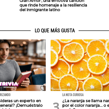
Gran Amor', una emotiva canción
que rinde homenaje a la resiliencia
del inmigrante latino
LO QUE MÁS GUSTA
URIZANDO
LA NOTA CURIOSA
ideras un experto en
¿La naranja se llama na
general? ¡Demuéstralo
por el color naranja… o e