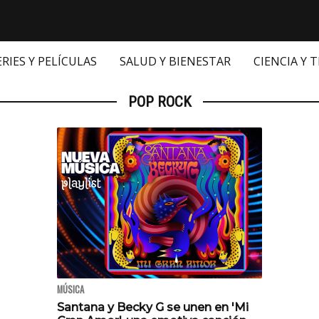
ERIES Y PELÍCULAS
SALUD Y BIENESTAR
CIENCIA Y 
POP ROCK
MÚSICA
Santana y Becky G se unen en 'Mi