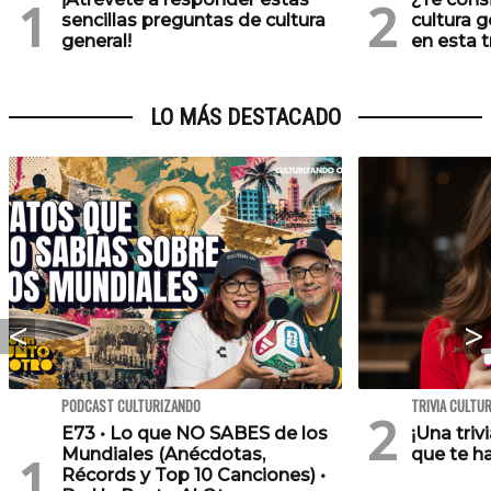
sencillas preguntas de cultura
cultura 
general!
en esta tr
LO MÁS DESTACADO
PODCAST CULTURIZANDO
TRIVIA CULTU
E73 • Lo que NO SABES de los
¡Una triv
Mundiales (Anécdotas,
que te h
Récords y Top 10 Canciones) •