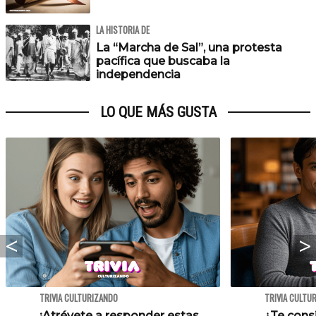
LA HISTORIA DE
La “Marcha de Sal”, una protesta
pacífica que buscaba la
independencia
LO QUE MÁS GUSTA
TRIVIA CULTURIZANDO
TRIVIA CULTU
¡Atrévete a responder estas
¿Te cons