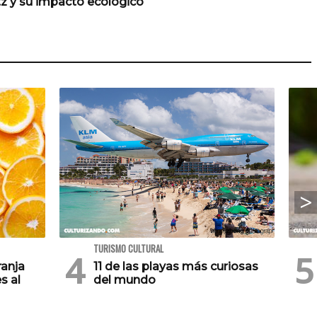
tz y su impacto ecológico
TURISMO CULTURAL
ranja
11 de las playas más curiosas
s al
del mundo