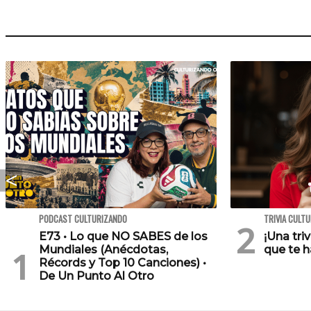
PODCAST CULTURIZANDO
TRIVIA CULT
E73 • Lo que NO SABES de los
¡Una tri
Mundiales (Anécdotas,
que te h
Récords y Top 10 Canciones) •
De Un Punto Al Otro