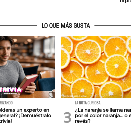
Tirpi
LO QUE MÁS GUSTA
URIZANDO
LA NOTA CURIOSA
ideras un experto en
¿La naranja se llama na
general? ¡Demuéstralo
por el color naranja… o e
rivia!
revés?