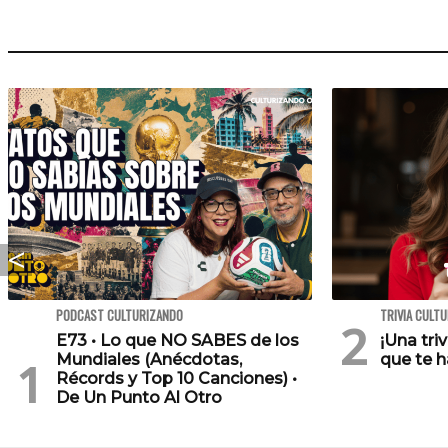
PODCAST CULTURIZANDO
TRIVIA CULT
E73 • Lo que NO SABES de los
¡Una tri
Mundiales (Anécdotas,
que te h
Récords y Top 10 Canciones) •
De Un Punto Al Otro