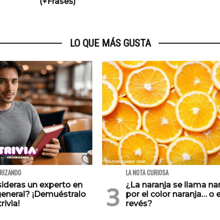
(+Frases)
LO QUE MÁS GUSTA
URIZANDO
LA NOTA CURIOSA
ideras un experto en
¿La naranja se llama na
general? ¡Demuéstralo
por el color naranja… o e
rivia!
revés?