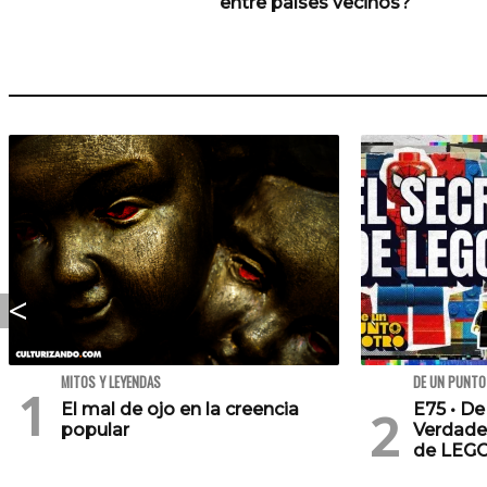
entre países vecinos?
MITOS Y LEYENDAS
DE UN PUNTO
El mal de ojo en la creencia
E75 • De
popular
Verdade
de LEG