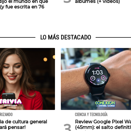
dijo el mundo en que
álbumes (+ videos)
(y fue escrita en 76
LO MÁS DESTACADO
URIZANDO
CIENCIA Y TECNOLOGÍA
via de cultura general
Review Google Pixel W
ará pensar!
(45mm): el salto definiti