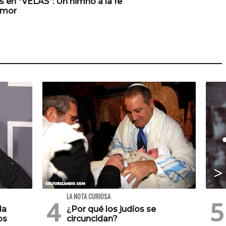
 en “VELAS”: Un himno a la fe
amor
LA NOTA CURIOSA
la
¿Por qué los judíos se
os
circuncidan?