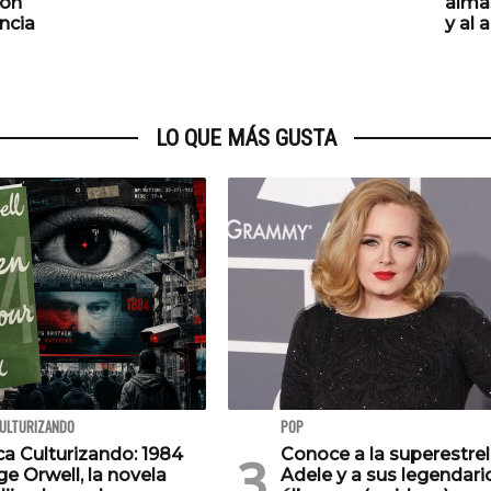
ión
almas
encia
y al 
LO QUE MÁS GUSTA
CULTURIZANDO
POP
ca Culturizando: 1984
Conoce a la superestrel
e Orwell, la novela
Adele y a sus legendari