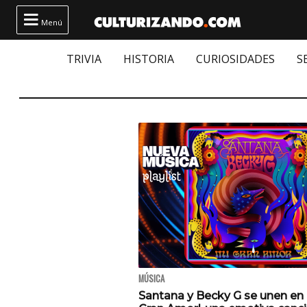

Menú
TRIVIA
HISTORIA
CURIOSIDADES
S
MÚSICA
Santana y Becky G se unen en 