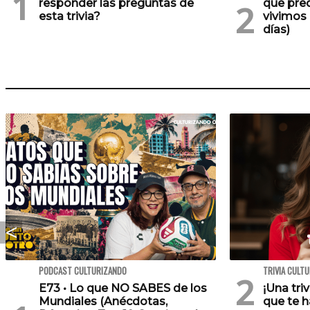
responder las preguntas de
que pre
esta trivia?
vivimos 
días)
PODCAST CULTURIZANDO
TRIVIA CULT
E73 • Lo que NO SABES de los
¡Una tri
Mundiales (Anécdotas,
que te h