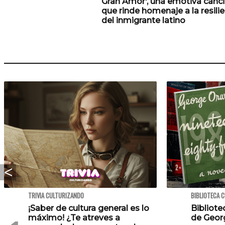
Gran Amor', una emotiva canc
que rinde homenaje a la resili
del inmigrante latino
TRIVIA CULTURIZANDO
BIBLIOTECA 
¡Saber de cultura general es lo
Bibliote
máximo! ¿Te atreves a
de Georg