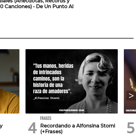
iales (Anécdotas, Récords y
0 Canciones) • De Un Punto Al
FRASES
 y
Recordando a Alfonsina Storni
(+Frases)