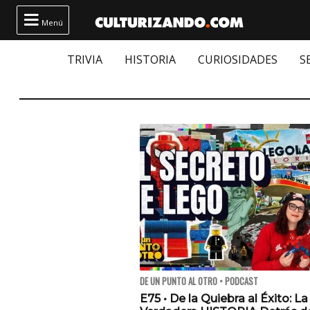

Menú
TRIVIA
HISTORIA
CURIOSIDADES
S
DE UN PUNTO AL OTRO • PODCAST
E75 • De la Quiebra al Éxito: La