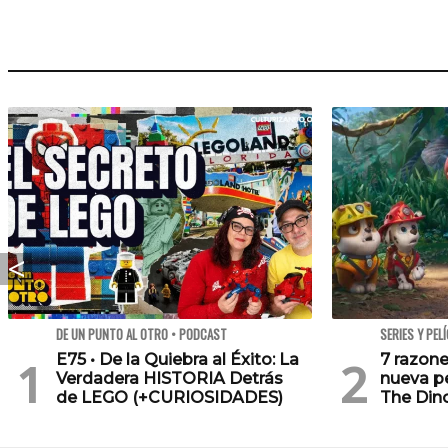
DE UN PUNTO AL OTRO • PODCAST
SERIES Y PEL
E75 • De la Quiebra al Éxito: La
7 razone
Verdadera HISTORIA Detrás
nueva pe
de LEGO (+CURIOSIDADES)
The Din