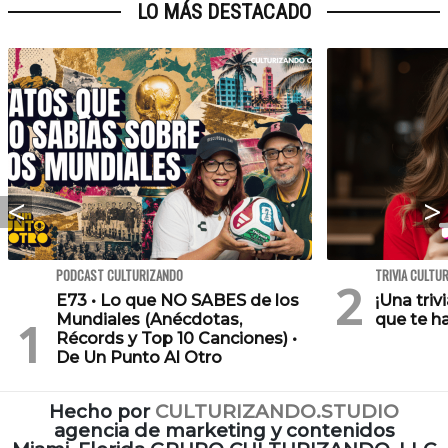
LO MÁS DESTACADO
PODCAST CULTURIZANDO
TRIVIA CULTU
E73 • Lo que NO SABES de los
¡Una triv
Mundiales (Anécdotas,
que te h
Récords y Top 10 Canciones) •
De Un Punto Al Otro
Hecho por
CULTURIZANDO.STUDIO
agencia de marketing y contenidos