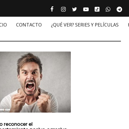
Tiktok cultur
Facebook culturizando.com | Alim
Instagram culturizando.com 
Twitter culturizando.c
Youtube culturiza
WhatsAp
Te






CIO
CONTACTO
¿QUÉ VER? SERIES Y PELÍCULAS
 reconocer el