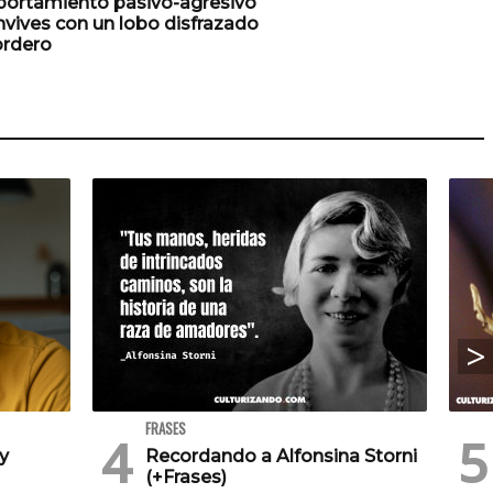
ortamiento pasivo-agresivo
nvives con un lobo disfrazado
ordero
FRASES
 y
Recordando a Alfonsina Storni
(+Frases)