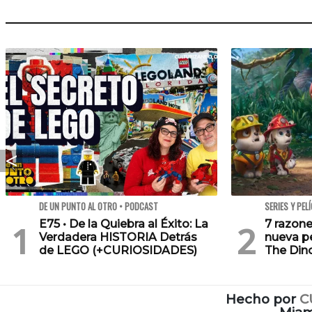
DE UN PUNTO AL OTRO • PODCAST
SERIES Y PEL
E75 • De la Quiebra al Éxito: La
7 razone
Verdadera HISTORIA Detrás
nueva pe
de LEGO (+CURIOSIDADES)
The Din
Hecho por
C