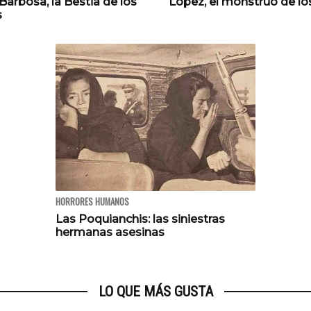
arbosa, la Bestia de los
López, el monstruo de l
s
HORRORES HUMANOS
Las Poquianchis: las siniestras
hermanas asesinas
LO QUE MÁS GUSTA