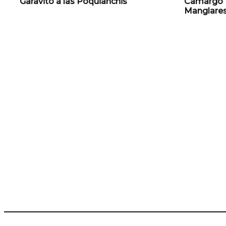
Garavito a las Poquianchis
Camargo B
Manglare