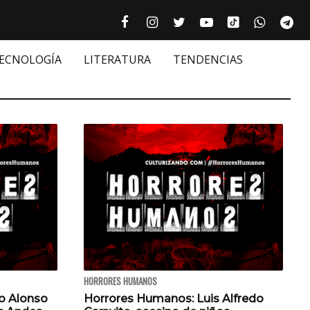
Tiktok cultur
Facebook culturizando.com | Alim
Instagram culturizando.com 
Twitter culturizando.c
Youtube culturiza
WhatsAp
Te






TECNOLOGÍA
LITERATURA
TENDENCIAS
HORRORES HUMANOS
o Alonso
Horrores Humanos: Luis Alfredo