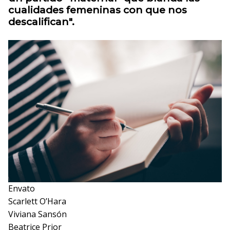
cualidades femeninas con que nos
descalifican".
Envato
Scarlett O’Hara
Viviana Sansón
Beatrice Prior