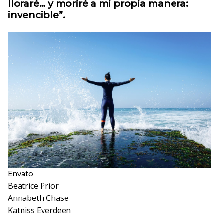
lloraré… y moriré a mi propia manera:
invencible”.
Envato
Beatrice Prior
Annabeth Chase
Katniss Everdeen