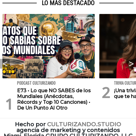
LO MÁS DESTACADO
PODCAST CULTURIZANDO
TRIVIA CULTU
E73 • Lo que NO SABES de los
¡Una triv
Mundiales (Anécdotas,
que te h
Récords y Top 10 Canciones) •
De Un Punto Al Otro
Hecho por
CULTURIZANDO.STUDIO
agencia de marketing y contenidos
Miami, Florida GRUPO CULTURIZANDO, LLC