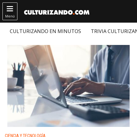

Menú
CULTURIZANDO EN MINUTOS
TRIVIA CULTURIZ
Publicado en:
CIENCIA Y TECNOLOGÍA