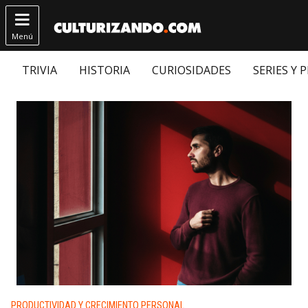

Menú
TRIVIA
HISTORIA
CURIOSIDADES
SERIES Y 
Publicado en:
PRODUCTIVIDAD Y CRECIMIENTO PERSONAL