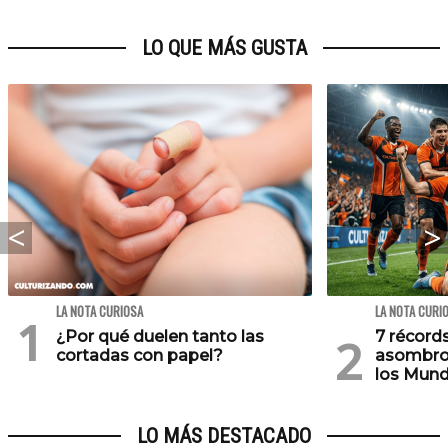
LO QUE MÁS GUSTA
LA NOTA CURIOSA
LA NOTA CURI
¿Por qué duelen tanto las
7 récord
cortadas con papel?
asombros
los Mund
LO MÁS DESTACADO