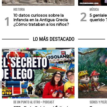
HISTORIA
MÚSICA
10 datos curiosos sobre la
5 geniale
infancia en la Antigua Grecia
querido 
¿Cómo trataban a los niños?
LO MÁS DESTACADO
DE UN PUNTO AL OTRO • PODCAST
SERIES Y PELÍ