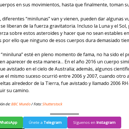
cuerpos en sus movimientos, hasta que finalmente, toman s
, diferentes “minilunas” van y vienen, pueden dar algunas v
se liberan de la fuerza gravitatoria. Incluso la Luna y el Sol
erza sobre estos asteroides y hacer que no sean estables en
Es por ello que ninguno de esos cuerpos dura demasiado tie
 “miniluna” esté en pleno momento de fama, no ha sido el p
 en aparecer de esta manera… En el año 2016 un cuerpo simi
e avistado en el cielo de Australia; además, algunos científi
ue el mismo suceso ocurrió entre 2006 y 2007, cuando otro 
eltas alrededor de la Tierra, fue avistado y llamado 2006 RH₁
uir su camino.
ión de:
BBC Mundo
/ Foto:
Shutterstock
WhatsApp
Únete a
Telegram
Síguenos en
Instagram