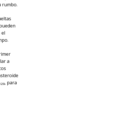
u rumbo.
ueltas
, pueden
 el
mpo.
rimer
lar a
cos
asteroide
₂₀, para