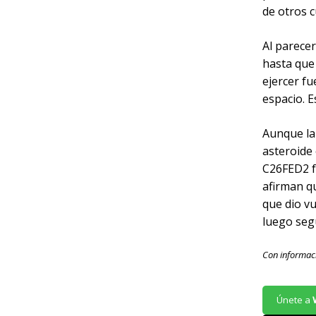
de otros 
Al parecer
hasta que 
ejercer fu
espacio. 
Aunque la
asteroide
C26FED2 fu
afirman q
que dio vu
luego seg
Con informac
Únete a