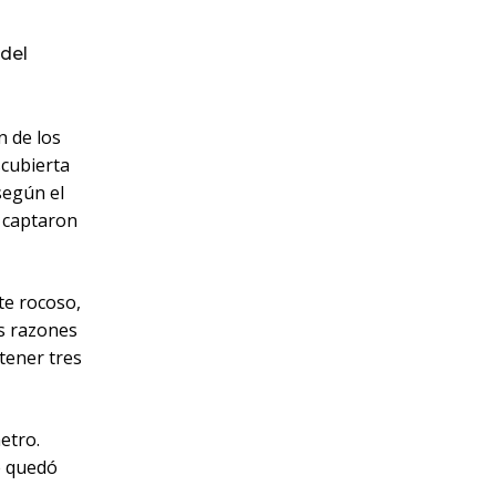
del
n de los
scubierta
según el
 captaron
te rocoso,
as razones
tener tres
etro.
e quedó