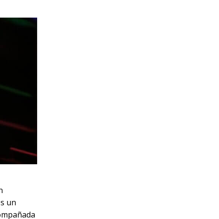
n
es un
acompañada