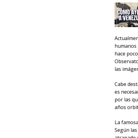
Actualmen
humanos e
hace poco 
Observato
las imáge
Cabe dest
es necesa
por las q
años orbit
La famosa
Según las
atrapado e