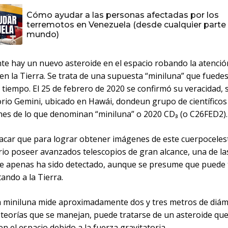
Cómo ayudar a las personas afectadas por los
terremotos en Venezuela (desde cualquier parte 
mundo)
te hay un nuevo asteroide en el espacio robando la atenció
n la Tierra. Se trata de una supuesta “miniluna” que fuede
tiempo. El 25 de febrero de 2020 se confirmó su veracidad, 
rio Gemini, ubicado en Hawái, dondeun grupo de científicos
nes de lo que denominan “miniluna” o 2020 CD₃ (o C26FED2).
acar que para lograr obtener imágenes de este cuerpoceles
rio poseer avanzados telescopios de gran alcance, una de l
ue apenas ha sido detectado, aunque se presume que puede 
ando a la Tierra.
 miniluna mide aproximadamente dos y tres metros de diám
 teorías que se manejan, puede tratarse de un asteroide qu
n el espacio debido a la fuerza gravitatoria.