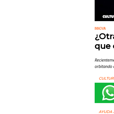
Publicado
INNOVA
¿Otr
que 
Recienteme
orbitando 
CULTUR
AYUDA 