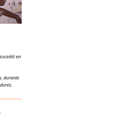
¡sucedió en
o, durante
dores.
,