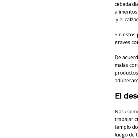
cebada dia
alimentos 
y el calza
Sin estos
graves con
De acuerdo
malas con
productos
adulteraro
El de
Naturalme
trabajar 
templo do
luego de t