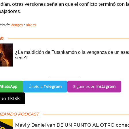
ían, otras versiones señalan que el conflicto terminó con 
bajadores.
ión de:
Natgeo
/
abc.es
WhatsApp
Únete a
Telegram
Síguenos en
Instagram
s en
TikTok
IZANDO PODCAST
Mavi y Daniel van DE UN PUNTO AL OTRO cone