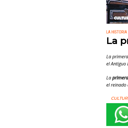
Publicado
LA HISTORIA
La p
La primera
el Antiguo
La
primera
el reinado
CULTUR