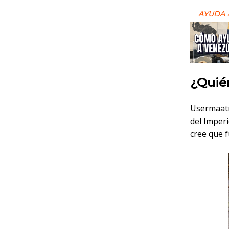
AYUDA 
¿Quié
Usermaatr
del Imperi
cree que f