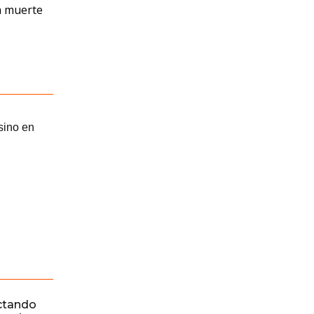
la muerte
ctando