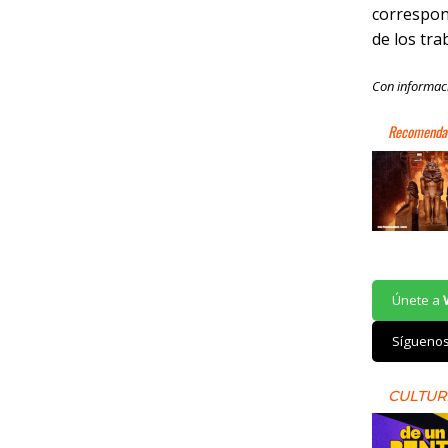
correspond
de los tra
Con informac
Únete a
Sígueno
CULTUR