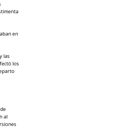
s
estimenta
raban en
y las
fectó los
reparto
 de
n al
rsiones