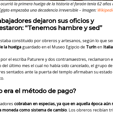
currió la primera huelga de la historia el faraón tenía 62 años
Egipto empezaba una decadencia irreversible – Imagen:
Wikipedi
abajadores dejaron sus oficios y
estaron: “Tenemos hambre y sed”
estaba constituido por obreros y artesanos, según lo que se
de la huelga
guardado en el Museo Egipcio de
Turín
en
Italia
por el escriba Paturere y dos contramaestres, reclamaron el
o del último mes el cual no había sido cancelado, el grupo de
res sentados ante la puerta del templo afirmaban su estado
o.
 era el método de pago?
jadores
cobraban en especias, ya que en aquella época aún 
 la moneda como sistema de cambio
. Los obreros recibían tr