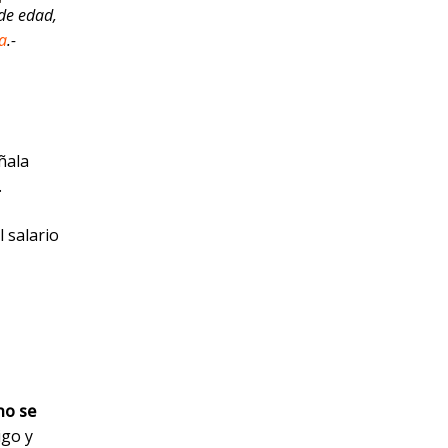
 de edad,
a
.-
ñala
.
 salario
no se
igo y