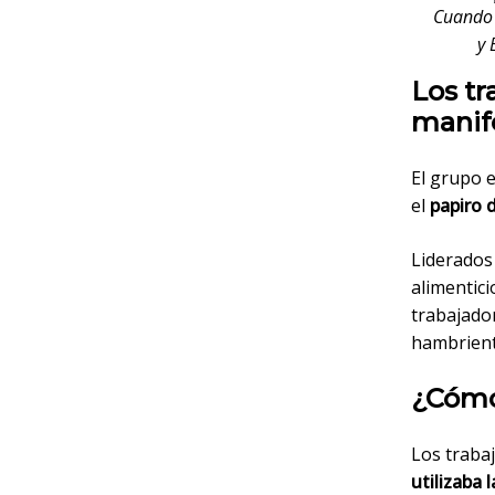
Cuando o
y 
Los tr
manif
El grupo 
el
papiro 
Liderados 
alimentici
trabajado
hambrient
¿Cómo
Los traba
utilizaba