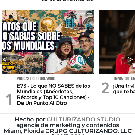
PODCAST CULTURIZANDO
TRIVIA CULTU
E73 • Lo que NO SABES de los
¡Una triv
Mundiales (Anécdotas,
que te h
Récords y Top 10 Canciones) •
De Un Punto Al Otro
Hecho por
CULTURIZANDO.STUDIO
agencia de marketing y contenidos
Miami, Florida GRUPO CULTURIZANDO, LLC