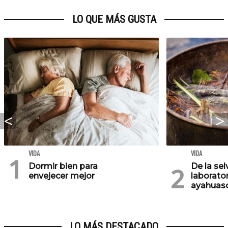
LO QUE MÁS GUSTA
VIDA
VIDA
Dormir bien para
De la se
envejecer mejor
laborator
ayahuasc
LO MÁS DESTACADO