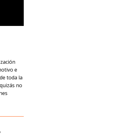
ización
motivo e
de toda la
 quizás no
ones
,