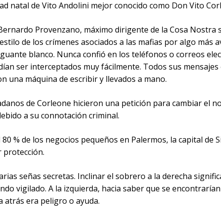
ad natal de Vito Andolini mejor conocido como Don Vito Cor
Bernardo Provenzano, máximo dirigente de la Cosa Nostra si
estilo de los crímenes asociados a las mafias por algo más 
 guante blanco. Nunca confió en los teléfonos o correos ele
dían ser interceptados muy fácilmente. Todos sus mensajes
on una máquina de escribir y llevados a mano.
dadanos de Corleone hicieron una petición para cambiar el 
debido a su connotación criminal.
l 80 % de los negocios pequeños en Palermos, la capital de Sic
 protección.
arias señas secretas. Inclinar el sobrero a la derecha signifi
ndo vigilado. A la izquierda, hacia saber que se encontraría
a atrás era peligro o ayuda.