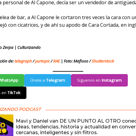
ta personal de Al Capone, decía ser un vendedor de antigüed
elea de bar, a Al Capone le cortaron tres veces la cara con u
dejó con cicatrices, y de ahí su apodo de Cara Cortada, en ing
o Zerpa | Culturizando
ción de:
telegraph
/
yurtopic
/
RAE
| Foto: Mafioso /
Shutterstock
WhatsApp
Únete a
Telegram
Síguenos en
Instagram
s en
TikTok
IZANDO PODCAST
Mavi y Daniel van DE UN PUNTO AL OTRO cone
ideas, tendencias, historia y actualidad en conve
cercanas, inteligentes y sin filtros.