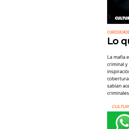
Publicado
CURIOSIDAD
Lo q
La mafia 
criminal y
inspiració
cobertura
sabían ac
criminales
CULTUR