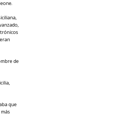
leone.
ciliana,
avanzado,
ctrónicos
 eran
nombre de
ilia,
caba que
n más