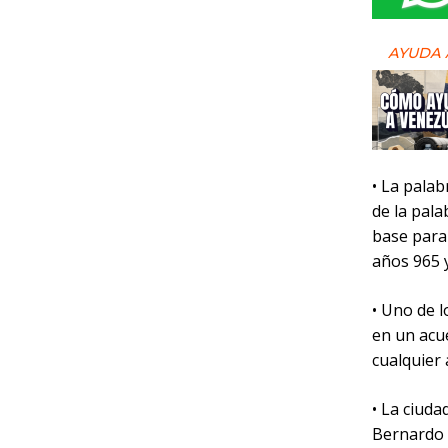
AYUDA 
• La pala
de la pala
base para 
años 965 
• Uno de l
en un acue
cualquier 
• La ciuda
Bernardo 