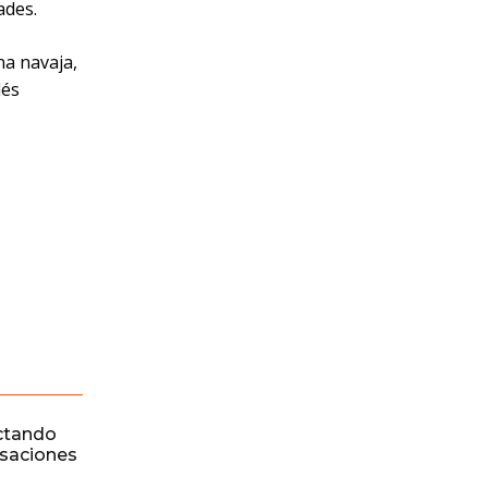
ades.
na navaja,
lés
ctando
rsaciones