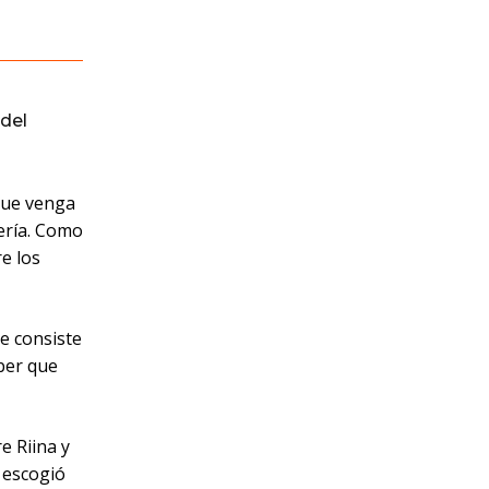
del
que venga
lería. Como
e los
ue consiste
ber que
e Riina y
 escogió