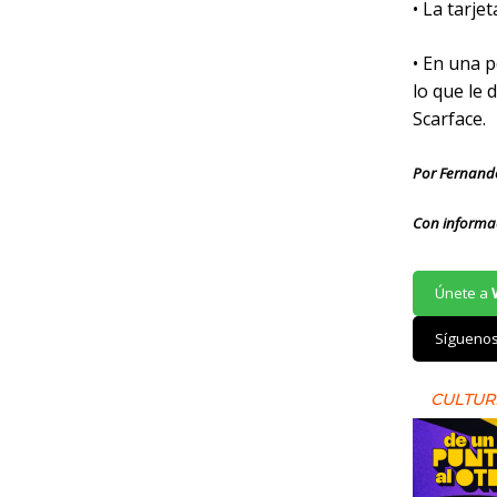
• La tarje
• En una p
lo que le 
Scarface.
Por Fernand
Con informa
Únete a
Sígueno
CULTUR