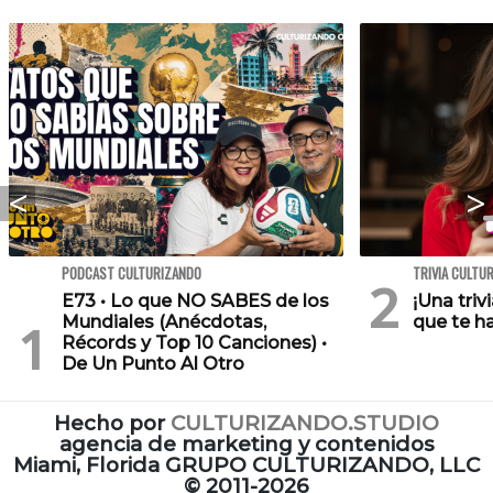
PODCAST CULTURIZANDO
TRIVIA CULTU
E73 • Lo que NO SABES de los
¡Una triv
Mundiales (Anécdotas,
que te h
Récords y Top 10 Canciones) •
De Un Punto Al Otro
Hecho por
CULTURIZANDO.STUDIO
agencia de marketing y contenidos
Miami, Florida GRUPO CULTURIZANDO, LLC
©
2011-2026