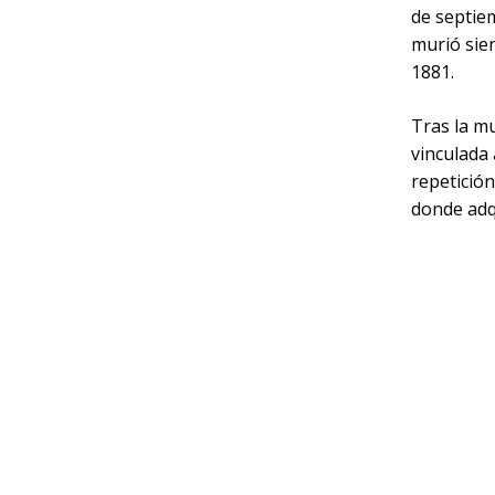
de septie
murió sie
1881.
Tras la m
vinculada
repetición
donde adq