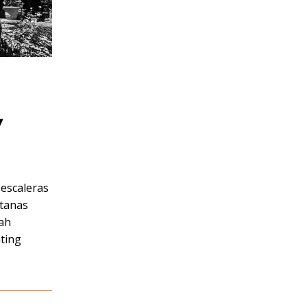
y
 escaleras
ntanas
rah
ting