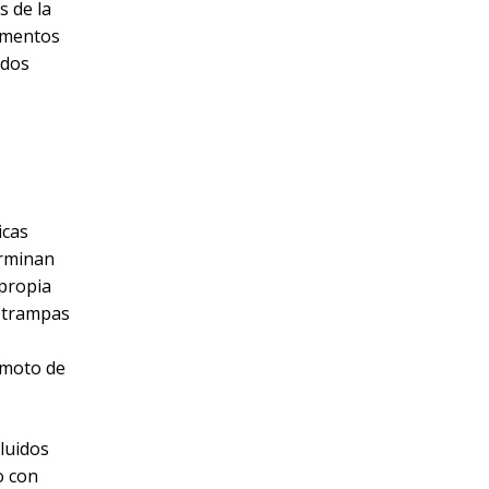
s de la
lementos
ados
icas
erminan
 propia
n trampas
emoto de
cluidos
o con