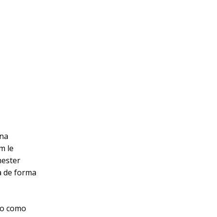
una
m le
hester
a de forma
ato como