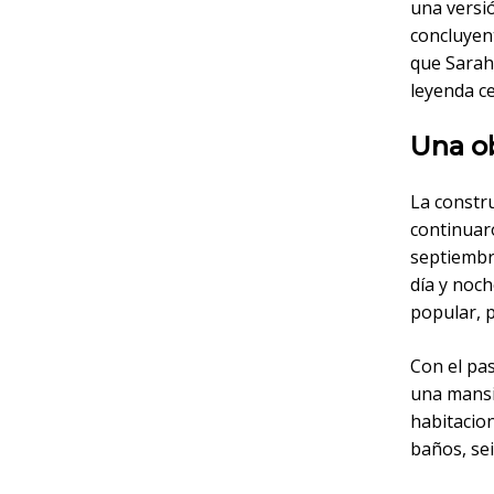
una versi
concluyent
que Sarah 
leyenda ce
Una o
La constr
continuaro
septiembre
día y noch
popular, 
Con el pas
una mansi
habitacion
baños, sei