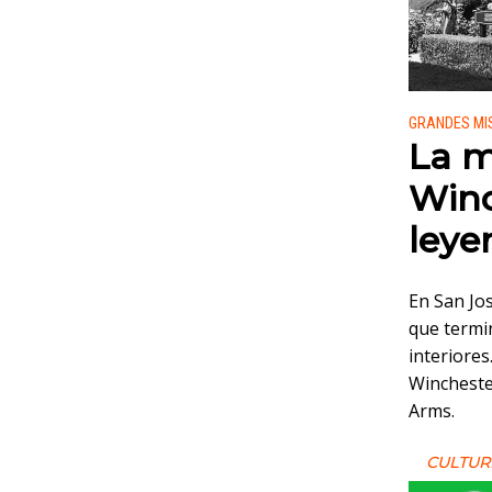
Publicado
GRANDES MI
La m
Winc
leye
En San Jos
que termi
interiores
Wincheste
Arms.
CULTUR