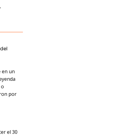
,
del
e en un
leyenda
 o
eron por
er el 30