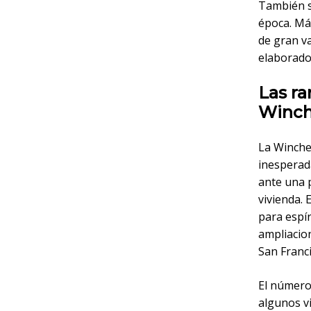
También se
época. Más
de gran va
elaborado
Las ra
Winch
La Winche
inesperad
ante una p
vivienda.
para espí
ampliacio
San Franci
El número 
algunos vi