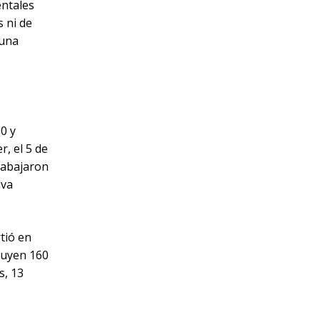
entales
s ni de
 una
0 y
, el 5 de
rabajaron
iva
tió en
buyen 160
s, 13