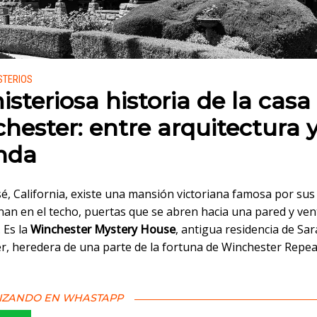
 en:
STERIOS
isteriosa historia de la casa
hester: entre arquitectura 
nda
é, California, existe una mansión victoriana famosa por sus
nan en el techo, puertas que se abren hacia una pared y ve
. Es la
Winchester Mystery House
, antigua residencia de Sa
r, heredera de una parte de la fortuna de Winchester Repea
IZANDO EN WHASTAPP