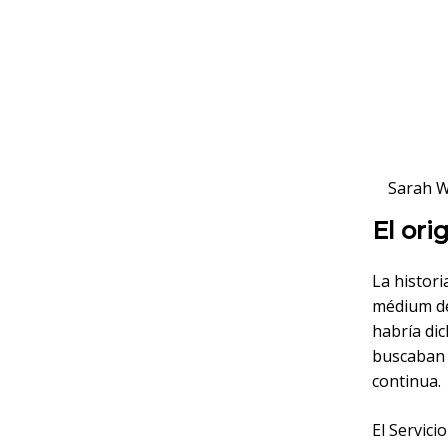
Sarah W
El ori
La histor
médium de
habría dic
buscaban 
continua.
El Servic