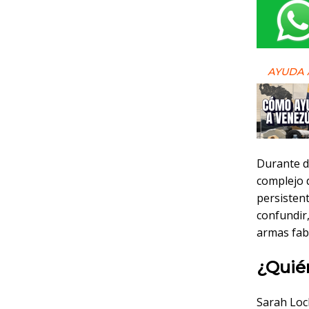
AYUDA 
Durante d
complejo 
persisten
confundir,
armas fabr
¿Quié
Sarah Loc