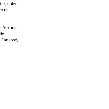
ter, quien
zo de
a fortuna
 de
 San José,