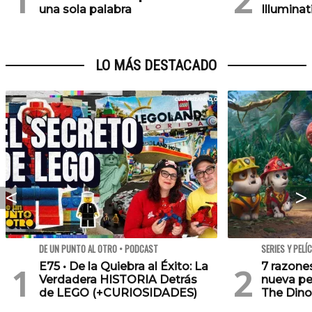
una sola palabra
Illuminat
LO MÁS DESTACADO
DE UN PUNTO AL OTRO • PODCAST
SERIES Y PELÍ
E75 • De la Quiebra al Éxito: La
7 razone
Verdadera HISTORIA Detrás
nueva pe
de LEGO (+CURIOSIDADES)
The Dino