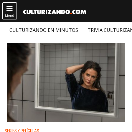

Menú
CULTURIZANDO EN MINUTOS
TRIVIA CULTURIZ
Publicado en:
SERIES Y PELÍCULAS