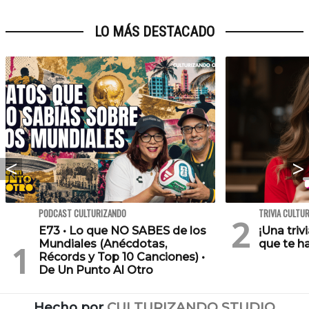
LO MÁS DESTACADO
PODCAST CULTURIZANDO
TRIVIA CULTU
E73 • Lo que NO SABES de los
¡Una triv
Mundiales (Anécdotas,
que te h
Récords y Top 10 Canciones) •
De Un Punto Al Otro
Hecho por
CULTURIZANDO.STUDIO