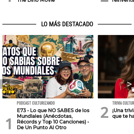
The Dino Movie'
reinventa
LO MÁS DESTACADO
PODCAST CULTURIZANDO
TRIVIA CULTU
E73 • Lo que NO SABES de los
¡Una triv
Mundiales (Anécdotas,
que te h
Récords y Top 10 Canciones) •
De Un Punto Al Otro