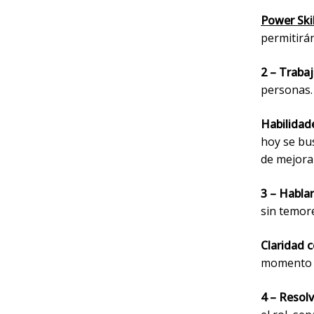
Power Skil
permitirán
2 – Traba
personas
Habilidade
hoy se bus
de mejora
3 – Hablar
sin temor
Claridad 
momento y 
4 – Resolv