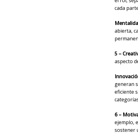
el rol, se
cada parte
Mentalida
abierta, 
permanen
5 – Creati
aspecto 
Innovació
generan s
eficiente 
categoría
6 – Motiv
ejemplo, e
sostener u