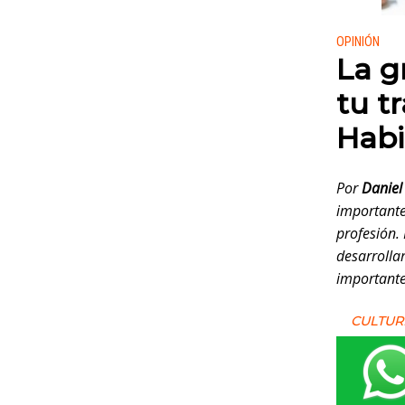
Publicado
OPINIÓN
La g
tu t
Habi
Por
Daniel
importante
profesión.
desarrolla
importante
CULTUR