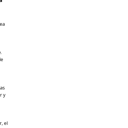
sea
.
de
ias
r y
, el