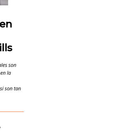
 en
lls
ales son
en la
si son tan
,