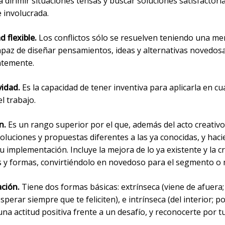
pa dirimir situaciones tensas y buscar soluciones satisfactori
 involucrada.
d flexible.
Los conflictos sólo se resuelven teniendo una me
capaz de diseñar pensamientos, ideas y alternativas novedos
temente.
vidad.
Es la capacidad de tener inventiva para aplicarla en cu
del trabajo.
n.
Es un rango superior por el que, además del acto creativo
oluciones y propuestas diferentes a las ya conocidas, y hac
su implementación. Incluye la mejora de lo ya existente y la c
s y formas, convirtiéndolo en novedoso para el segmento o
ación.
Tiene dos formas básicas: extrínseca (viene de afuera;
sperar siempre que te feliciten), e intrínseca (del interior; p
na actitud positiva frente a un desafío, y reconocerte por tu