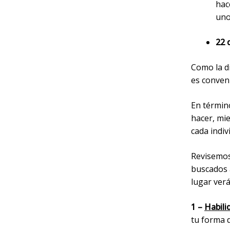
hac
uno
22 
Como la di
es conveni
En término
hacer, mie
cada indi
Revisemos 
buscados 
lugar verá
1 –
Habili
tu forma