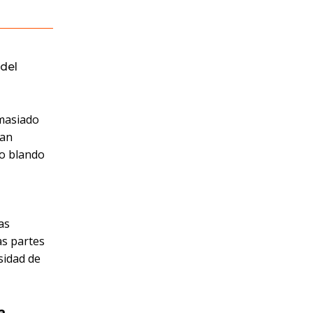
del
emasiado
tan
lo blando
as
as partes
sidad de
a