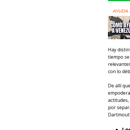
AYUDA 
Hay disti
tiempo se
relevante
con lo déb
De allí qu
empoderam
actitudes
por separ
Dartmouth
Lo