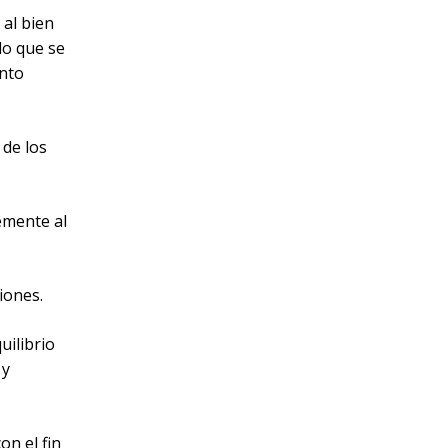
 al bien
lo que se
ento
 de los
emente al
iones.
uilibrio
 y
on el fin