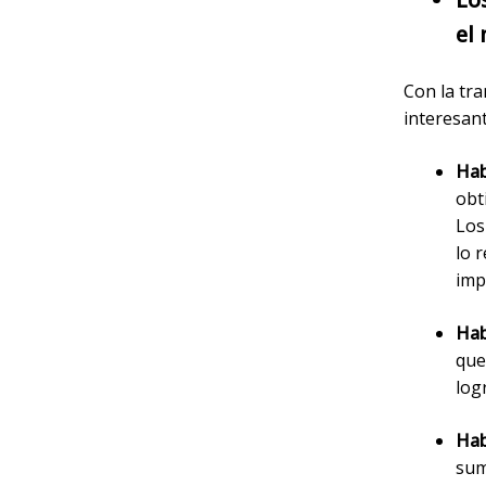
el
Con la tra
interesan
Hab
obt
Los
lo 
imp
Hab
que
log
Hab
sum