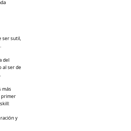
ada
ser sutil,
.
a del
 al ser de
.
os más
 primer
kill:
ración y