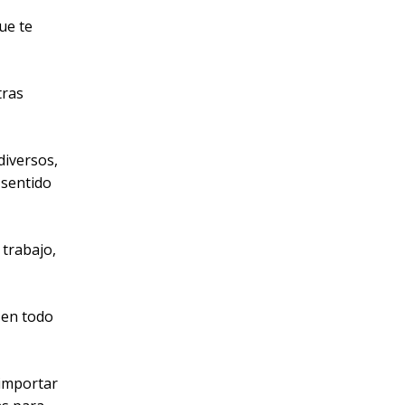
ue te
tras
diversos,
 sentido
 trabajo,
te.
 en todo
 importar