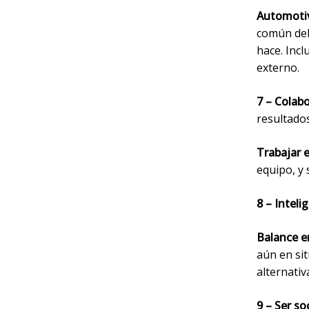
Automoti
común del
hace. Inc
externo.
7 – Colab
resultados
Trabajar 
equipo, y
8 – Intel
Balance e
aún en sit
alternativ
9 – Ser so