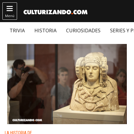

Menú
TRIVIA
HISTORIA
CURIOSIDADES
SERIES Y 
Publicado en:
LA HISTORIA DE