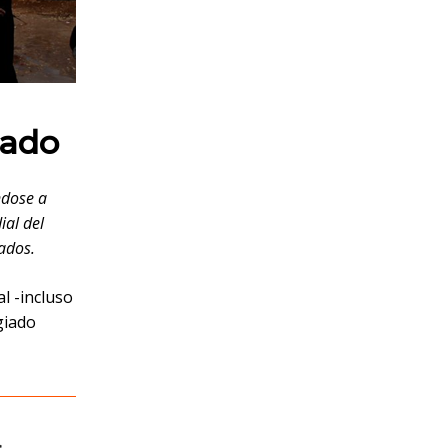
iado
ndose a
ial del
zados.
l -incluso
giado
,