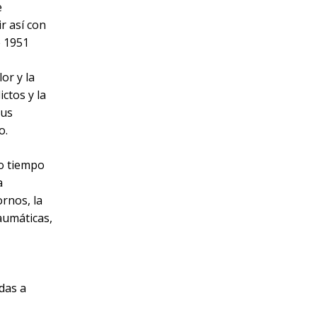
e
r así con
e 1951
or y la
ctos y la
sus
o.
o tiempo
a
ornos, la
aumáticas,
das a