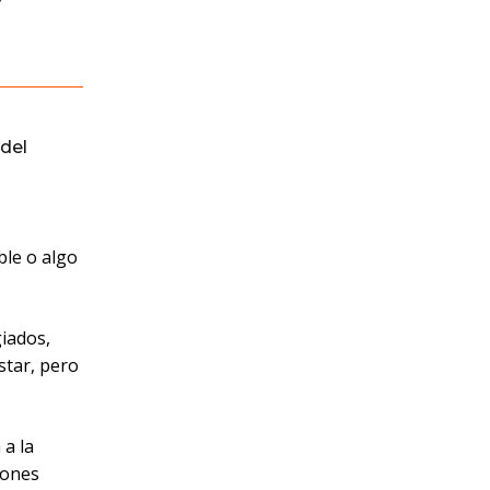
del
ble o algo
giados,
star, pero
 a la
iones