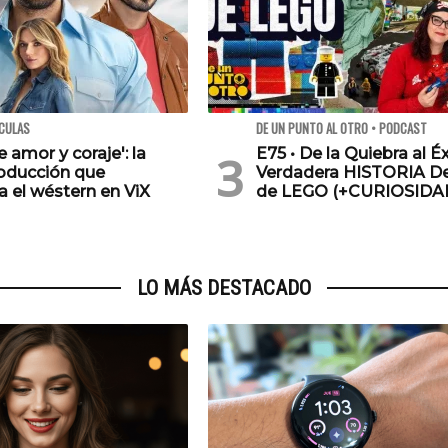
ÍCULAS
DE UN PUNTO AL OTRO • PODCAST
e amor y coraje': la
E75 • De la Quiebra al Éx
oducción que
Verdadera HISTORIA De
a el wéstern en ViX
de LEGO (+CURIOSIDA
LO MÁS DESTACADO