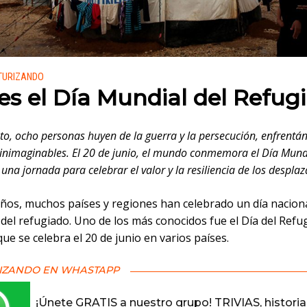
 en:
TURIZANDO
es el Día Mundial del Refug
o, ocho personas huyen de la guerra y la persecución, enfrentá
 inimaginables. El 20 de junio, el mundo conmemora el Día Mund
una jornada para celebrar el valor y la resiliencia de los despla
ños, muchos países y regiones han celebrado un día naciona
del refugiado. Uno de los más conocidos fue el Día del Refu
que se celebra el 20 de junio en varios países.
IZANDO EN WHASTAPP
¡Únete GRATIS a nuestro grupo! TRIVIAS, historia