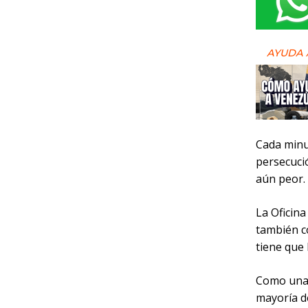
AYUDA 
Cada minut
persecució
aún peor.
La Oficina
también c
tiene que
Como una 
mayoría d