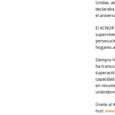
Unidas, ad
declaraba 
el anivers
El ACNUR i
superviven
persecuci
hogares a
Siempre h
ha transc
superación
capacidad
en resume
uniéndono
Únete al A
huir:
www.