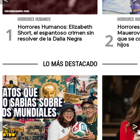
HORRORES HUMANOS
HORRORES HU
Horrores Humanos: Elizabeth
Horrores
Short, el espantoso crimen sin
Mauerova
resolver de la Dalia Negra
que se c
hijos
LO MÁS DESTACADO